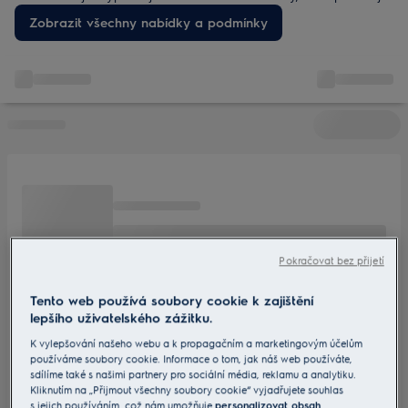
rychlé sušení, úsporu energie a výhodnou cenu. Najděte
Zobrazit všechny nabídky a podmínky
nejlevnější a doprodejové modely – ideální pro vytížené
domácnosti.
Pokračovat bez přijetí
Tento web používá soubory cookie k zajištění
lepšího uživatelského zážitku.
K vylepšování našeho webu a k propagačním a marketingovým účelům
používáme soubory cookie. Informace o tom, jak náš web používáte,
sdílíme také s našimi partnery pro sociální média, reklamu a analytiku.
Kliknutím na „Přijmout všechny soubory cookie“ vyjadřujete souhlas
s jejich používáním, což nám umožňuje
personalizovat obsah
,