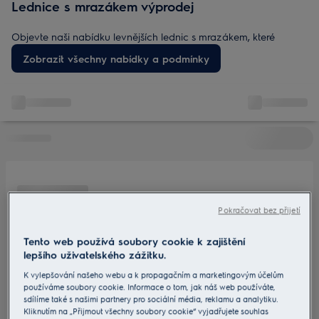
Lednice s mrazákem výprodej
Objevte naši nabídku levnějších lednic s mrazákem, které
kombinují funkce a styl. Od modelů 50/50 ve slevě po
Zobrazit všechny nabídky a podmínky
doprodejové kusy – najdete u nás varianty, které se hodí do
vašeho prostoru i rozpočtu, bez kompromisů ve výkonu.
Pokračovat bez přijetí
Tento web používá soubory cookie k zajištění
lepšího uživatelského zážitku.
K vylepšování našeho webu a k propagačním a marketingovým účelům
používáme soubory cookie. Informace o tom, jak náš web používáte,
sdílíme také s našimi partnery pro sociální média, reklamu a analytiku.
Kliknutím na „Přijmout všechny soubory cookie“ vyjadřujete souhlas