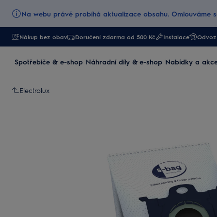
Na webu právě probíhá aktualizace obsahu. Omlouváme se
Nákup bez obav
Doručení zdarma od 500 Kč
Instalace
Odvoz 
Spotřebiče & e-shop
Náhradní díly & e-shop
Nabídky a akc
Electrolux