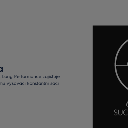
a
c Long Performance zajišťuje
u vysavači konstantní sací