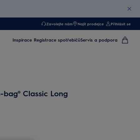
Zavolejte nám
Najít prodejce
Přihlásit se
Inspirace
Registrace spotřebičů
Servis a podpora
-bag® Classic Long