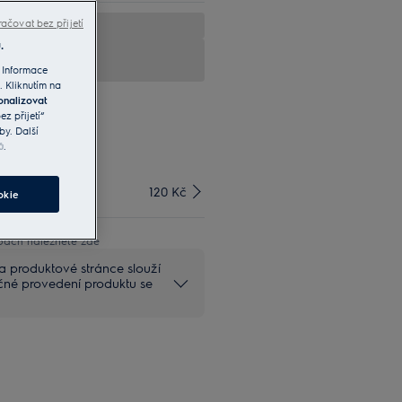
ačovat bez přijetí
.
 Informace
. Kliknutím na
onalizovat
z přijetí“
by. Další
ů
.
120 Kč
okie
bách naleznete zde
na produktové stránce slouží
ečné provedení produktu se