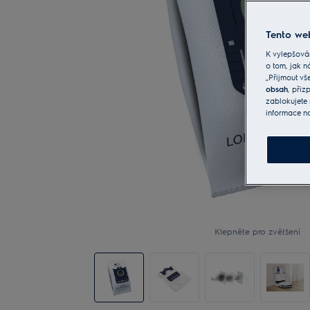
Tento web
K vylepšová
o tom, jak n
„Přijmout vš
obsah
, při
zablokujete 
informace n
Klepněte pro zvětšení