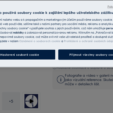
Pokr
 používá soubory cookie k zajištění lepšího uživatelského zážitku
ní našeho webu a k propagačním a marketingovým účelům používáme soubory cookie.
áš web používáte, sdílíme také s našimi partnery pro sociální média, reklamu a analytiku
echny soubory cookie“ vyjadřujete souhlas s jejich používáním, což nám umožňuje
pers
způsobovat
nabídky
a zobrazovat personalizovanou reklamu. Kliknutím na „Pokračovat be
nepovinné soubory cookie, což může ovlivnit vaše uživatelské prostředí a dostupné služ
Služby
ajdete v našem
Oznámení o souborech cookie
a
Prohlášení o ochraně osobních údaj
Doručení Standard Balíček
Nastavení souborů cookie
Přijmout všechny soubory co
Podrobné informace o dopravě a služ
Fotografie a videa v galerii 
jako vizuální reference. Skut
může v detailech lišit.
+
5