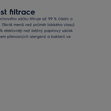
t filtrace
achového sáčku filtruje až 99 % částic o
j. 15krát menší než průměr lidského vlasu)
% efektivněji než běžný papírový sáček.
hem přenosných alergenů a bakterií ve