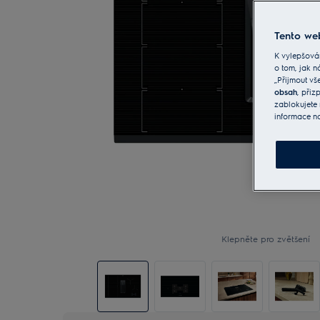
Tento web
K vylepšová
o tom, jak n
„Přijmout vš
obsah
, při
zablokujete 
informace n
Klepněte pro zvětšení