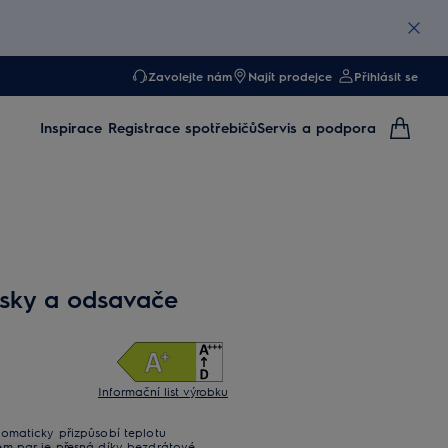
Zavolejte nám
Najít prodejce
Přihlásit se
Inspirace
Registrace spotřebičů
Servis a podpora
sky a odsavače
Informační list výrobku
omaticky přizpůsobí teplotu
em par je přesná díky bezdrátové