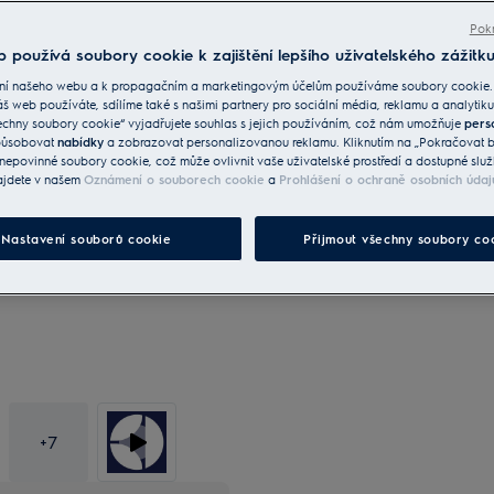
sondě.
S intuitivním displejem CookSmart Touc
Pokr
 používá soubory cookie k zajištění lepšího uživatelského zážitku
ní našeho webu a k propagačním a marketingovým účelům používáme soubory cookie.
áš web používáte, sdílíme také s našimi partnery pro sociální média, reklamu a analytiku
echny soubory cookie“ vyjadřujete souhlas s jejich používáním, což nám umožňuje
pers
způsobovat
nabídky
a zobrazovat personalizovanou reklamu. Kliknutím na „Pokračovat be
Fotografie a videa v galerii 
nepovinné soubory cookie, což může ovlivnit vaše uživatelské prostředí a dostupné služ
jako vizuální reference. Skut
ajdete v našem
Oznámení o souborech cookie
a
Prohlášení o ochraně osobních údaj
může v detailech lišit.
Nastavení souborů cookie
Přijmout všechny soubory co
+
7