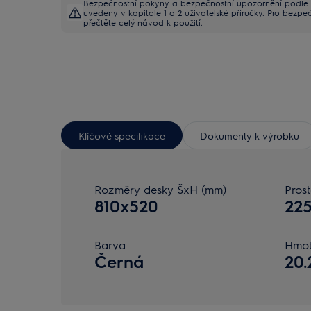
Bezpečnostní pokyny a bezpečnostní upozornění podle 
uvedeny v kapitole 1 a 2 uživatelské příručky. Pro bezpe
přečtěte celý návod k použití.
Klíčové specifikace
Dokumenty k výrobku
Rozměry desky ŠxH (mm)
Prost
810x520
225
Barva
Hmot
Černá
20.