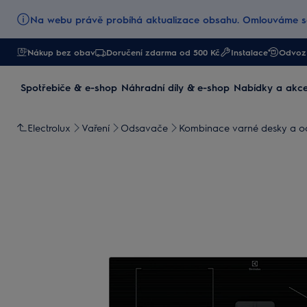
Na webu právě probíhá aktualizace obsahu. Omlouváme se
Nákup bez obav
Doručení zdarma od 500 Kč
Instalace
Odvoz 
Spotřebiče & e-shop
Náhradní díly & e-shop
Nabídky a akc
Electrolux
Vaření
Odsavače
Kombinace varné desky a 