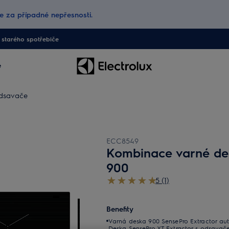
 za případné nepřesnosti.
starého spotřebiče
e
odsavače
ECC8549
Kombinace varné de
900
5 (1)
Benefity
Varná deska 900 SensePro Extractor aut
Deska SensePro XT Extractor s odsavač