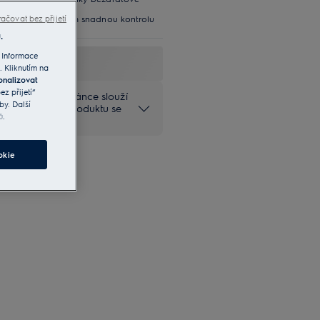
h získáte nade vším snadnou kontrolu
ačovat bez přijetí
.
 Informace
. Kliknutím na
onalizovat
z přijetí“
na produktové stránce slouží
by. Další
ečné provedení produktu se
ů
.
okie