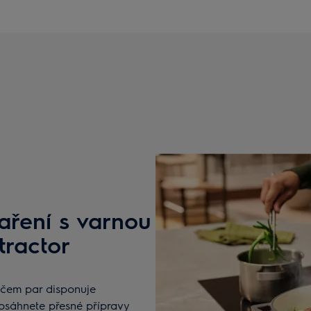
aření s varnou
tractor
ačem par disponuje
osáhnete přesné přípravy