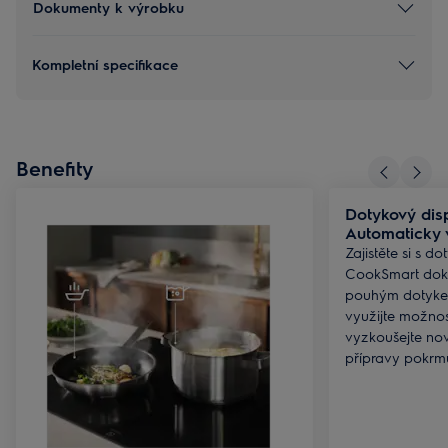
Dokumenty k výrobku
Kompletní specifikace
Benefity
Dotykový dis
Automaticky v
Zajistěte si s 
CookSmart doko
pouhým dotykem
využijte možnos
vyzkoušejte no
přípravy pokrm