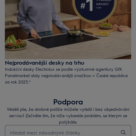
Nejprodávanější desky na trhu
Indukční desky Electrolux se podle výzkumné agentury GfK
Panelmarket staly nejprodávanější značkou v České republice
za rok 2025.*
Objevte i vy elegantní a funkční design našich indukčních
desek, které jsou vybaveny chytrými technologiemi pro rychlé a
Podpora
precizní vaření.
Věděli jste, že drobné potíže můžete vyřešit i bez objednávání
* GfK Market Intelligence: Na základě sledování prodejů
servisu? Začněte tím, že níže vyberete problém, se kterým se
vestavných indukčních desek v České republice za rok 2025.
potýkáte.
Zdroj: GfK Panelmarket, prodané kusy. Copyright © 2026
Pro vyhledávání v článcích technické podpory začněte psát
Nielsen Consumer LLC.