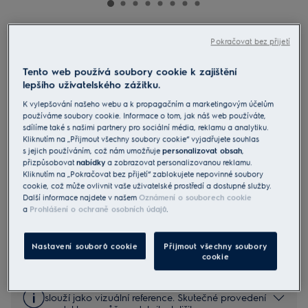
EIS6149
Pokračovat bez přijetí
Varná deska indukční SenseBoil &
Tento web používá soubory cookie k zajištění
Fry
lepšího uživatelského zážitku.
5 (106)
K vylepšování našeho webu a k propagačním a marketingovým účelům
používáme soubory cookie. Informace o tom, jak náš web používáte,
Informační list výrobku
sdílíme také s našimi partnery pro sociální média, reklamu a analytiku.
Benefity
Kliknutím na „Přijmout všechny soubory cookie“ vyjadřujete souhlas
800 SenseBoil® & Fry – jistota při vaření každého pokrmu.
s jejich používáním, což nám umožňuje
personalizovat obsah
,
Sense Boil & Fry – pomoc pro snadnější vaření.
přizpůsobovat
nabídky
a zobrazovat personalizovanou reklamu.
Dotykový displej CookSmart usnadňuje asistované vaření.
Kliknutím na „Pokračovat bez přijetí“ zablokujete nepovinné soubory
cookie, což může ovlivnit vaše uživatelské prostředí a dostupné služby.
Další informace najdete v našem
Oznámení o souborech cookie
a
Prohlášení o ochraně osobních údajů
.
Bezpečnostní pokyny a bezpečnostní upozornění podle
nařízení EU 2023/988 jsou uvedeny v kapitole 1 a 2
Nastavení souborů cookie
Přijmout všechny soubory
uživatelské příručky. Pro bezpečné používání výrobku si
cookie
přečtěte celý návod k použití.
Fotografie a videa v galerii na produktové stránce
slouží jako vizuální reference. Skutečné provedení