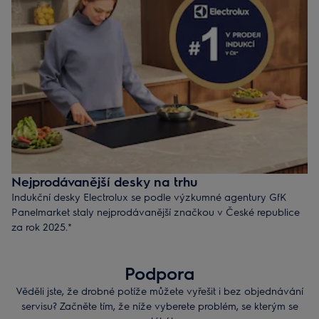
Nejprodávanější desky na trhu
Indukční desky Electrolux se podle výzkumné agentury GfK
Panelmarket staly nejprodávanější značkou v České republice
za rok 2025.*
Objevte i vy elegantní a funkční design našich indukčních
desek, které jsou vybaveny chytrými technologiemi pro rychlé a
Podpora
precizní vaření.
Věděli jste, že drobné potíže můžete vyřešit i bez objednávání
* GfK Market Intelligence: Na základě sledování prodejů
servisu? Začněte tím, že níže vyberete problém, se kterým se
vestavných indukčních desek v České republice za rok 2025.