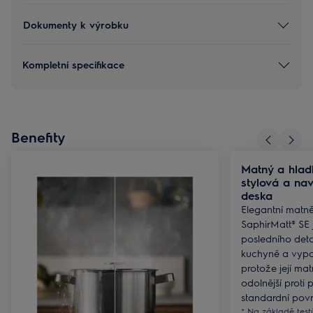
Dokumenty k výrobku
Kompletní specifikace
Benefity
Matný a hlad
stylová a na
deska
Elegantní matn
SaphirMatt® SE
posledního deta
kuchyně a vypa
protože její ma
odolnější proti
standardní povr
* Na základě tes