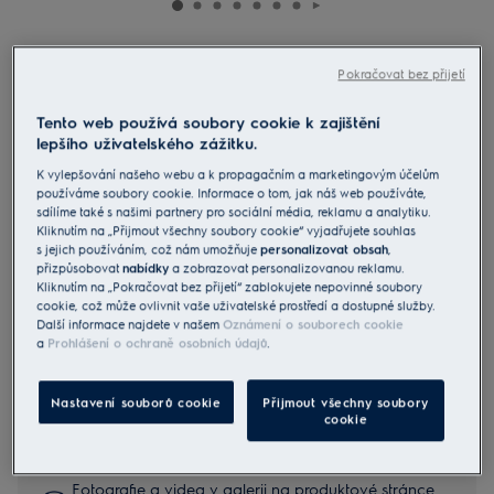
EIS62453IT
Pokračovat bez přijetí
Varná deska indukční série 700
SenseBoil SaphirMatt® SE
Tento web používá soubory cookie k zajištění
lepšího uživatelského zážitku.
5 (1123)
K vylepšování našeho webu a k propagačním a marketingovým účelům
Informační list výrobku
používáme soubory cookie. Informace o tom, jak náš web používáte,
Benefity
sdílíme také s našimi partnery pro sociální média, reklamu a analytiku.
Kliknutím na „Přijmout všechny soubory cookie“ vyjadřujete souhlas
Indukční varná deska 700 SenseBoil® upraví vřící vodu na stabilní
s jejich používáním, což nám umožňuje
personalizovat obsah
,
perlení.
Díky senzoru varu se ohřev vroucí vody automaticky sníží na mírné
přizpůsobovat
nabídky
a zobrazovat personalizovanou reklamu.
vaření.
Kliknutím na „Pokračovat bez přijetí“ zablokujete nepovinné soubory
SaphirMatt® SE – elegantní matný povrch. Déle jako nová.
cookie, což může ovlivnit vaše uživatelské prostředí a dostupné služby.
Další informace najdete v našem
Oznámení o souborech cookie
a
Prohlášení o ochraně osobních údajů
.
Bezpečnostní pokyny a bezpečnostní upozornění podle
Nastavení souborů cookie
Přijmout všechny soubory
nařízení EU 2023/988 jsou uvedeny v kapitole 1 a 2
cookie
uživatelské příručky. Pro bezpečné používání výrobku si
přečtěte celý návod k použití.
Fotografie a videa v galerii na produktové stránce