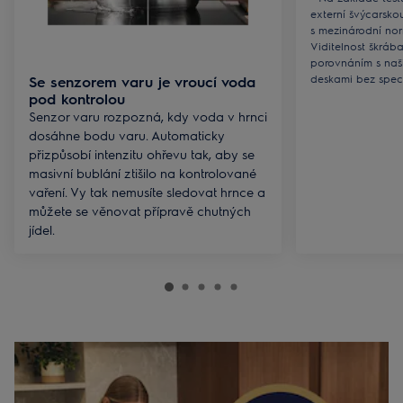
externí švýcarsko
s mezinárodní no
Viditelnost škráb
porovnáním s naš
deskami bez spec
Se senzorem varu je vroucí voda
pod kontrolou
Senzor varu rozpozná, kdy voda v hrnci
dosáhne bodu varu. Automaticky
přizpůsobí intenzitu ohřevu tak, aby se
masivní bublání ztišilo na kontrolované
vaření. Vy tak nemusíte sledovat hrnce a
můžete se věnovat přípravě chutných
jídel.