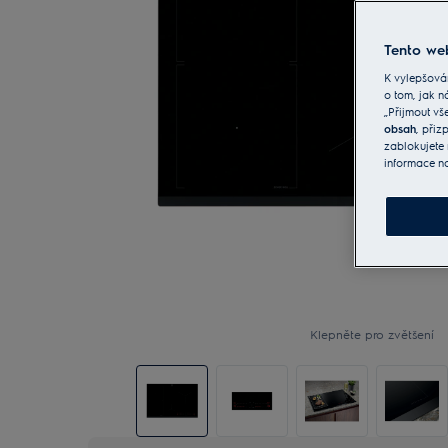
Tento web
K vylepšová
o tom, jak n
„Přijmout vš
obsah
, při
zablokujete 
informace n
Klepněte pro zvětšení