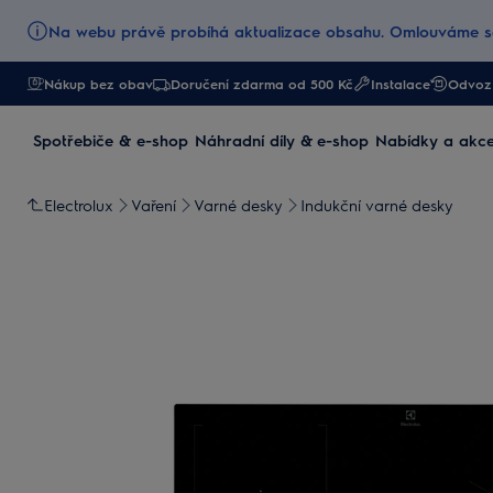
Na webu právě probíhá aktualizace obsahu. Omlouváme se
Nákup bez obav
Doručení zdarma od 500 Kč
Instalace
Odvoz 
Spotřebiče & e-shop
Náhradní díly & e-shop
Nabídky a akc
Electrolux
Vaření
Varné desky
Indukční varné desky