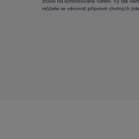
ztišilo na kontrolované vaření. Vy tak ne
můžete se věnovat přípravě chutných jíde