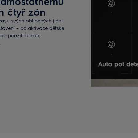
y samostatnému
h čtyř zón
ravu svých oblíbených jídel
tavení – od aktivace dětské
 po použití funkce
.