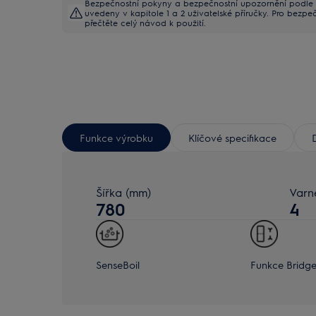
Bezpečnostní pokyny a bezpečnostní upozornění podle 
uvedeny v kapitole 1 a 2 uživatelské příručky. Pro bezpe
přečtěte celý návod k použití.
Funkce výrobku
Klíčové specifikace
Šířka (mm)
Varn
780
4
SenseBoil
Funkce Bridg