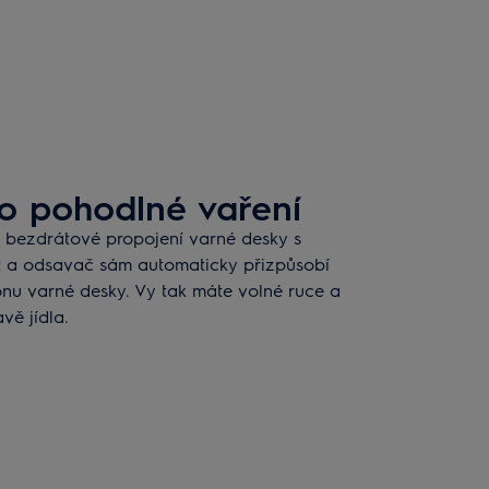
o pohodlné vaření
bezdrátové propojení varné desky s
t a odsavač sám automaticky přizpůsobí
onu varné desky. Vy tak máte volné ruce a
vě jídla.