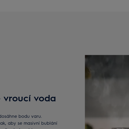
 vroucí voda
 dosáhne bodu varu.
tak, aby se masivní bublání