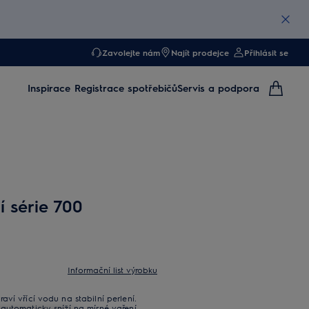
Zavolejte nám
Najít prodejce
Přihlásit se
Inspirace
Registrace spotřebičů
Servis a podpora
 série 700
Informační list výrobku
ví vřící vodu na stabilní perlení.
automaticky sníží na mírné vaření.