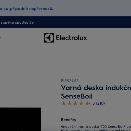
 za případné nepřesnosti.
starého spotřebiče
e
EIS82453
Varná deska indukční
SenseBoil
4.8 (210)
Benefity
Indukční varná deska 700 SenseBoil® upra
Díky senzoru varu se ohřev vroucí vody 