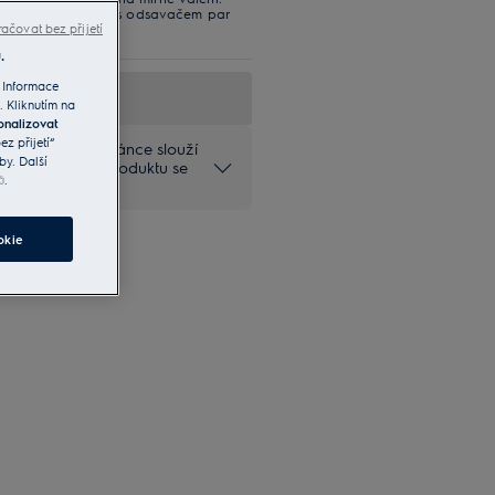
jení varné desky s odsavačem par
výkonu.
ačovat bez přijetí
.
 Informace
. Kliknutím na
onalizovat
z přijetí“
na produktové stránce slouží
by. Další
ečné provedení produktu se
ů
.
okie