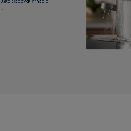
musíte sledovat hrnce a
l.