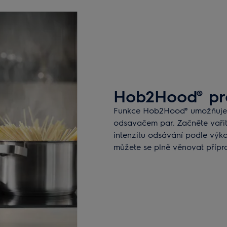
Hob2Hood® pr
Funkce Hob2Hood® umožňuje 
odsavačem par. Začněte vaři
intenzitu odsávání podle výk
můžete se plně věnovat přípra