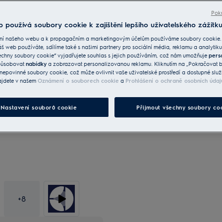
Hob2Hood® umožňuje bezdrátové propo
pro automatické ovládání a nastavení 
Pokr
 používá soubory cookie k zajištění lepšího uživatelského zážitku
ní našeho webu a k propagačním a marketingovým účelům používáme soubory cookie.
áš web používáte, sdílíme také s našimi partnery pro sociální média, reklamu a analytiku
echny soubory cookie“ vyjadřujete souhlas s jejich používáním, což nám umožňuje
pers
způsobovat
nabídky
a zobrazovat personalizovanou reklamu. Kliknutím na „Pokračovat be
Fotografie a videa v galerii 
nepovinné soubory cookie, což může ovlivnit vaše uživatelské prostředí a dostupné služ
jako vizuální reference. Skut
ajdete v našem
Oznámení o souborech cookie
a
Prohlášení o ochraně osobních údaj
může v detailech lišit.
Nastavení souborů cookie
Přijmout všechny soubory co
+
8