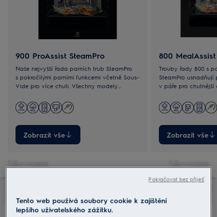
900 ProAssist SteamPro
800 MealAssist
Naše nejvyšší řada parních trub SteamPro
Trouby řady 800 s p
s pokročilými parními funkcemi včetně Sous-
SteamPro usnadňují 
Vide pro více chuti. Všechny modely
v páře pro chutnější a zdravější pokrmy. S
umožňují rychlý přístup k oblíbeným
modely se Sous-Vid
programům.
výraznějších chutí.
Zobrazit vše
Zobrazit vše
Pokračovat bez přijetí
Tento web používá soubory cookie k zajištění
lepšího uživatelského zážitku.