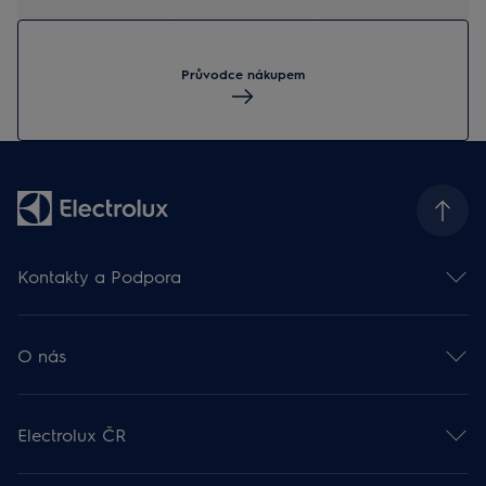
Průvodce nákupem
Kontakty a Podpora
Kontakt
Odběr newsletteru
O nás
Facebook 🡕
Instagram 🡕
Electrolux ve světě 🡕
Youtube 🡕
Finanční informace 🡕
TikTok 🡕
Electrolux ČR
Udržitelnost 🡕
Zákaznická podpora
Práce v Electroluxu 🡕
Rady a návody
Probíhající akce