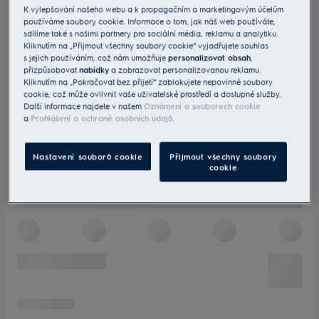
K vylepšování našeho webu a k propagačním a marketingovým účelům
používáme soubory cookie. Informace o tom, jak náš web používáte,
sdílíme také s našimi partnery pro sociální média, reklamu a analytiku.
Kliknutím na „Přijmout všechny soubory cookie“ vyjadřujete souhlas
s jejich používáním, což nám umožňuje
personalizovat obsah
,
přizpůsobovat
nabídky
a zobrazovat personalizovanou reklamu.
Kliknutím na „Pokračovat bez přijetí“ zablokujete nepovinné soubory
cookie, což může ovlivnit vaše uživatelské prostředí a dostupné služby.
Další informace najdete v našem
Oznámení o souborech cookie
a
Prohlášení o ochraně osobních údajů
.
Nastavení souborů cookie
Přijmout všechny soubory
cookie