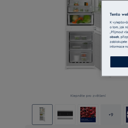
Tento web
K vylepšová
o tom, jak n
„Přijmout vš
obsah
, při
zablokujete 
informace n
Klepněte pro zvětšení
+
9