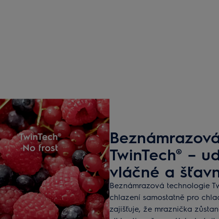
Beznámrazová
TwinTech® – ud
vláčné a šťav
Beznámrazová technologie Twi
chlazení samostatně pro chla
zajišťuje, že mraznička zůsta