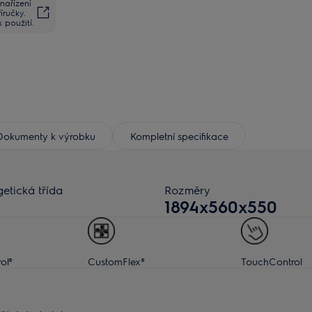
nařízení
íručky.
 použití.
Dokumenty k výrobku
Kompletní specifikace
etická třída
Rozměry
1894x560x550
ol®
CustomFlex®
TouchControl