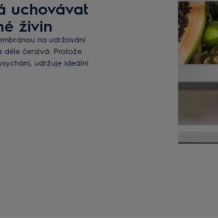
 uchovávat
é živin
embránou na udržování
a déle čerstvá. Protože
sychání, udržuje ideální