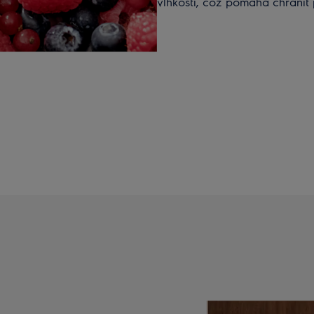
vlhkosti, což pomáhá chránit