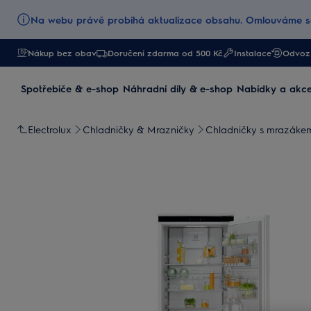
Na webu právě probíhá aktualizace obsahu. Omlouváme se
Nákup bez obav
Doručení zdarma od 500 Kč
Instalace
Odvoz 
Spotřebiče & e-shop
Náhradní díly & e-shop
Nabídky a akc
Electrolux
Chladničky & Mrazničky
Chladničky s mrazáke