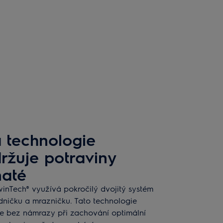
 technologie
ržuje potraviny
naté
nTech® využívá pokročilý dvojitý systém
dničku a mrazničku. Tato technologie
ne bez námrazy při zachování optimální