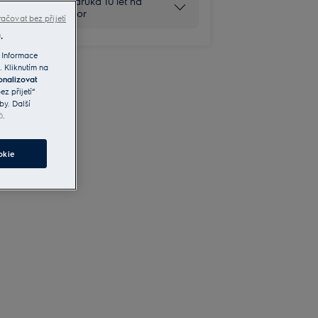
Rozšířená záruka 10 let na
invertor motor
ačovat bez přijetí
.
 Informace
. Kliknutím na
onalizovat
z přijetí“
by. Další
ů
.
okie