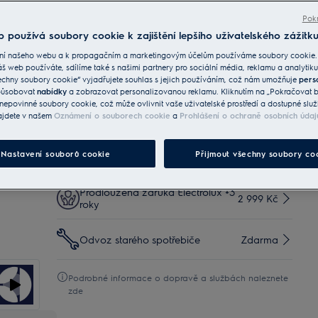
suroviny.
Automaticky udržuje ideální vlhkost. Uchová ovoce
Pokr
a zeleninu čerstvé.
 používá soubory cookie k zajištění lepšího uživatelského zážitku
Beznámrazová technologie TwinTech® udržuje
potraviny šťavnaté a vláčné.
ní našeho webu a k propagačním a marketingovým účelům používáme soubory cookie.
áš web používáte, sdílíme také s našimi partnery pro sociální média, reklamu a analytiku
echny soubory cookie“ vyjadřujete souhlas s jejich používáním, což nám umožňuje
pers
Služby
způsobovat
nabídky
a zobrazovat personalizovanou reklamu. Kliknutím na „Pokračovat be
nepovinné soubory cookie, což může ovlivnit vaše uživatelské prostředí a dostupné služ
Doručení Standard
499 Kč
Zdarma
ajdete v našem
Oznámení o souborech cookie
a
Prohlášení o ochraně osobních údaj
Nastavení souborů cookie
Přijmout všechny soubory co
Doručení Premium
699 Kč
Zdarma
Prodloužená záruka Electrolux +3
2 999 Kč
roky
Odvoz starého spotřebiče
Zdarma
Podrobné informace o dopravě a službách naleznete
zde