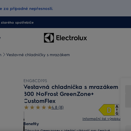
 za případné nepřesnosti.
starého spotřebiče
e
m
Vestavné chladničky s mrazákem
ENG8CD19S
Vestavná chladnička s mrazákem
800 NoFrost GreenZone+
CustomFlex
4.8 (8)
Informační list výrobku
Benefity
Zásuvka Greenzone+ s ideální vlhkostí pro čerstvé