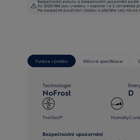
Bezpečnostní pokyny a bezpečnostní upozornění podle 
EU 2023/988 jsou uvedeny v kapitole 1 a 2 uživatelské př
Pro bezpečné používání výrobku si přečtěte celý návod k
Funkce výrobku
Klíčové specifikace
Technologie
Energ
NoFrost
D
TwinTech®
HumidityContr
Bezpečnostní upozornění