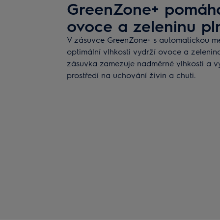
GreenZone+ pomáhá
ovoce a zeleninu pln
V zásuvce GreenZone+ s automatickou m
optimální vlhkosti vydrží ovoce a zelenin
zásuvka zamezuje nadměrné vlhkosti a vy
prostředí na uchování živin a chuti.