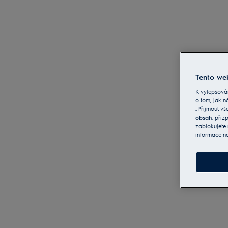
Tento web
K vylepšová
o tom, jak n
„Přijmout vš
obsah
, při
zablokujete 
informace n