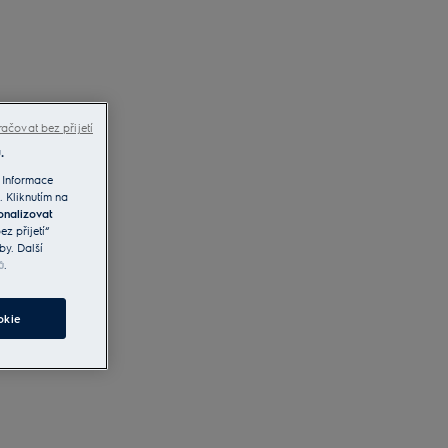
ačovat bez přijetí
.
 Informace
. Kliknutím na
onalizovat
z přijetí“
by. Další
ů
.
okie