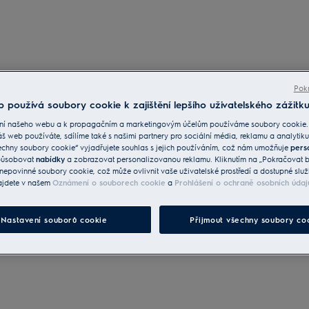
Pokr
 používá soubory cookie k zajištění lepšího uživatelského zážitku
ní našeho webu a k propagačním a marketingovým účelům používáme soubory cookie.
áš web používáte, sdílíme také s našimi partnery pro sociální média, reklamu a analytiku
echny soubory cookie“ vyjadřujete souhlas s jejich používáním, což nám umožňuje
pers
způsobovat
nabídky
a zobrazovat personalizovanou reklamu. Kliknutím na „Pokračovat be
nepovinné soubory cookie, což může ovlivnit vaše uživatelské prostředí a dostupné služ
ajdete v našem
Oznámení o souborech cookie
a
Prohlášení o ochraně osobních údaj
Nastavení souborů cookie
Přijmout všechny soubory co