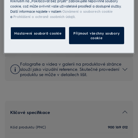
Kliknutím na „Pokračovat bez přijetí“ zablokujete nepovinné soubory
cookie, což může ovlivnit vaše uživatelské prostředí a dostupné služby.
Další informace najdete v našem
Oznámení o souborech cookie
a
Prohlášení o ochraně osobních údajů
.
EBBN01
Široká hubice k akumulátorové
stěrce WellS7, šířka 29 cm
Nastavení souborů cookie
Přijmout všechny soubory
cookie
0 (0)
Fotografie a videa v galerii na produktové stránce
slouží jako vizuální reference. Skutečné provedení
produktu se může v detailech lišit.
Klíčové specifikace
Kód produktu (PNC)
900 169 012