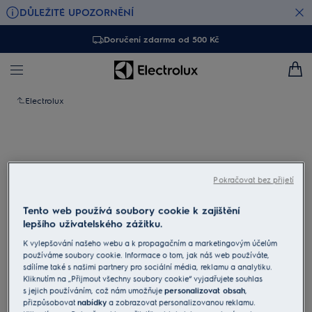
DŮLEŽITÉ UPOZORNĚNÍ
Doručení zdarma od 500 Kč
Electrolux
Pokračovat bez přijetí
Tento web používá soubory cookie k zajištění
lepšího uživatelského zážitku.
K vylepšování našeho webu a k propagačním a marketingovým účelům
používáme soubory cookie. Informace o tom, jak náš web používáte,
sdílíme také s našimi partnery pro sociální média, reklamu a analytiku.
Kliknutím na „Přijmout všechny soubory cookie“ vyjadřujete souhlas
s jejich používáním, což nám umožňuje
personalizovat obsah
,
Klepněte pro zvětšení
přizpůsobovat
nabídky
a zobrazovat personalizovanou reklamu.