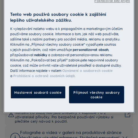
Pokračovat bez přijetí
Tento web používá soubory cookie k zajištění
KOCBH39H
lepšího uživatelského zážitku.
Vestavná parní trouba série 700
K vylepšování našeho webu a k propagačním a marketingovým účelům
MealAssist SteamCrisp
používáme soubory cookie. Informace o tom, jak náš web používáte,
sdílíme také s našimi partnery pro sociální média, reklamu a analytiku.
5 (177)
Kliknutím na „Přijmout všechny soubory cookie“ vyjadřujete souhlas
s jejich používáním, což nám umožňuje
personalizovat obsah
,
Informační list výrobku
přizpůsobovat
nabídky
a zobrazovat personalizovanou reklamu.
Benefity
Kliknutím na „Pokračovat bez přijetí“ zablokujete nepovinné soubory
cookie, což může ovlivnit vaše uživatelské prostředí a dostupné služby.
V troubě 700 MealAssist SteamCrisp® připravíte skvělé pokrmy.
SteamCrisp® pomocí páry dosahuje lepší textury, chuti a zachování
Další informace najdete v našem
Oznámení o souborech cookie
živin.
a
Prohlášení o ochraně osobních údajů
.
Získejte podporu při vaření pomocí dotykového displeje EXCite.
Nastavení souborů cookie
Přijmout všechny soubory
cookie
Bezpečnostní pokyny a bezpečnostní upozornění podle
nařízení EU 2023/988 jsou uvedeny v kapitole 1 a 2
uživatelské příručky. Pro bezpečné používání výrobku si
přečtěte celý návod k použití.
Fotografie a videa v galerii na produktové stránce
slouží jako vizuální reference. Skutečné provedení