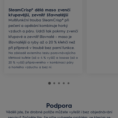
SteamCrisp® dělá maso zvenčí
křupavější, zevnitř šťavnatější
Multifunkční trouba SteamCrisp® při
pečení a opékání kombinuje horký
vzduch a páru. Udrží tak pokrmy zvenčí
křupavé a zevnitř šťavnaté – maso je
šťavnatější a ryby až o 20 % křehčí než
při přípravě v troubě bez parní funkce.
Na základě externího testu porovnávajícího
křehkost kuřete (až o 4 % vyšší) a lososa (až o
20 % vyšší) připraveného v kombinaci páry
a horkého vzduchu a bez ní.
Podpora
Věděli jste, že drobné potíže můžete vyřešit i bez objednávání
servisu? Začněte tím, že níže vyberete problém, se kterým se