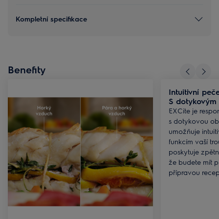
Kompletní specifikace
Benefity
Intuitivní peč
S dotykovým 
EXCite je respon
s dotykovou ob
umožňuje intuit
funkcím vaší tr
poskytuje zpětno
že budete mít p
přípravou recep