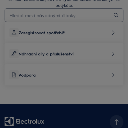
potýkáte.
Pro vyhledávání v článcích technické podpory začněte psát
Zaregistrovat spotřebič
Náhradní díly a příslušenství
Podpora