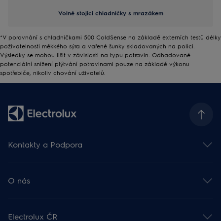
Volně stojící chladničky s mrazákem
*V porovnání s chladničkami 500 ColdSense na základě externích testů délky
poživatelnosti měkkého sýra a vařené šunky skladovaných na polici.
Výsledky se mohou lišit v závislosti na typu potravin. Odhadované
potenciální snížení plýtvání potravinami pouze na základě výkonu
spotřebiče, nikoliv chování uživatelů.
Kontakty a Podpora
Kontakt
Odběr newsletteru
O nás
Facebook 🡕
Instagram 🡕
Electrolux ve světě 🡕
Youtube 🡕
Finanční informace 🡕
TikTok 🡕
Electrolux ČR