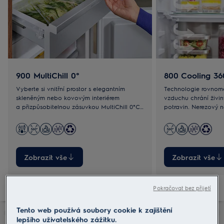
900 MultiChill 0°
800 Cooling 36
Vyberte si vnitřní prostor s elegantním
Technologie rovnomě
skleněným nebo kovovým interiérem
vzduchu chrání živi
a přizpůsobitelnou zásuvkou MultiChill 0°C.
potravin. Nerezový n
Hodí se pro maso, ryby, rozmrazování nebo
chladničky spojuje 
chlazení.
designem.
Zobrazit vše
Zobrazit vše
Pokračovat bez přijetí
Tento web používá soubory cookie k zajištění
lepšího uživatelského zážitku.