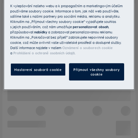
K vylepšování našeho webu a k propagačním a marketingovým účelům
používáme soubory cookie. Informace o tom, jak náš web používáte,
sdílíme také s našimi partnery pro sociální média, reklamu a analytiku.
Kliknutím na „Přijmout všechny soubory cookie“ vyjadřujete souhlas
s jejich používáním, což nám umožňuje
personalizovat obsah
,
přizpůsobovat
nabídky
a zobrazovat personalizovanou reklamu.
Kliknutím na „Pokračovat bez přijetí“ zablokujete nepovinné soubory
cookie, což může ovlivnit vaše uživatelské prostředí a dostupné služby.
Další informace najdete v našem
Oznámení o souborech cookie
a
Prohlášení o ochraně osobních údajů
.
Nastavení souborů cookie
Přijmout všechny soubory
cookie