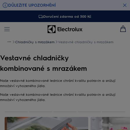
DŮLEŽITÉ UPOZORNĚNÍ
Doručení zdarma od 500 Kč
Chladničky s mrazákem
Vestavné chladničky s mrazákem
Vestavné chladničky
kombinované s mrazákem
Naše vestavné kombinované lednice chrání kvalitu potravin a snižují
množství vyhozeného jídla.
Naše vestavné kombinované lednice chrání kvalitu potravin a snižují
množství vyhozeného jídla.
0
Z
5