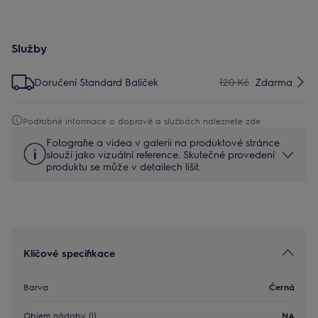
Služby
Doručení Standard Balíček
120 Kč
Zdarma
Podrobné informace o dopravě a službách naleznete zde
Fotografie a videa v galerii na produktové stránce
slouží jako vizuální reference. Skutečné provedení
produktu se může v detailech lišit.
Klíčové specifikace
Barva
Černá
Objem nádoby (l)
NA