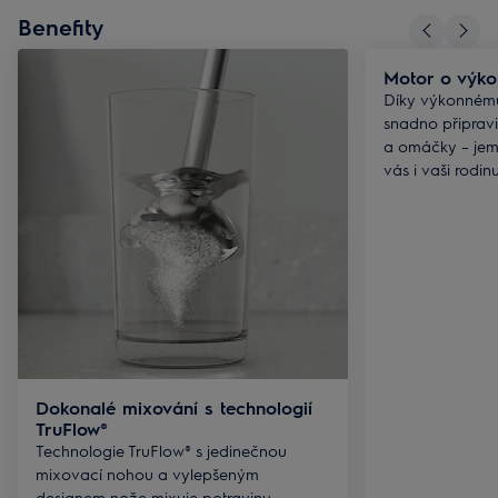
Benefity
Motor o výk
Díky výkonnému
snadno připravit
a omáčky – jem
vás i vaši rodinu
Dokonalé mixování s technologií
TruFlow®
Technologie TruFlow® s jedinečnou
mixovací nohou a vylepšeným
designem nože mixuje potraviny