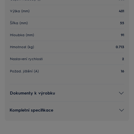
Výška (mm)
401
Šířka (mm)
55
Hloubka (mm)
91
Hmotnost (kg)
0.713
Nastavení rychlosti
2
Požad. jištění (A)
16
Dokumenty k výrobku
Kompletní specifikace