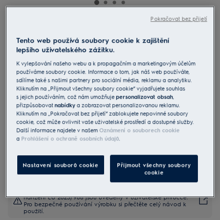
Pokračovat bez přijetí
E3HB1-4GG
Tyčový mixér Create 3
Tento web používá soubory cookie k zajištění
lepšího uživatelského zážitku.
K vylepšování našeho webu a k propagačním a marketingovým účelům
4.8 (46)
používáme soubory cookie. Informace o tom, jak náš web používáte,
Benefity
sdílíme také s našimi partnery pro sociální média, reklamu a analytiku.
Technologie TruFlow® pro skvělé mixování. Udělejte si každý den
Kliknutím na „Přijmout všechny soubory cookie“ vyjadřujete souhlas
radost díky snadným a lahodným receptům.
s jejich používáním, což nám umožňuje
personalizovat obsah
,
S technologií TruFlow® získáte z potravin chutné a dokonale
přizpůsobovat
nabídky
a zobrazovat personalizovanou reklamu.
promixované směsi.
Kliknutím na „Pokračovat bez přijetí“ zablokujete nepovinné soubory
Výkonný motor umožňuje přípravu rozmanitých, zdravých a chutných
směsí.
cookie, což může ovlivnit vaše uživatelské prostředí a dostupné služby.
Další informace najdete v našem
Oznámení o souborech cookie
a
Prohlášení o ochraně osobních údajů
.
Nastavení souborů cookie
Přijmout všechny soubory
cookie
Bezpečnostní pokyny a bezpečnostní upozornění podle
nařízení EU 2023/988 jsou uvedeny v uživatelské příručce.
Pro bezpečné používání výrobku si přečtěte celý návod k
použití.