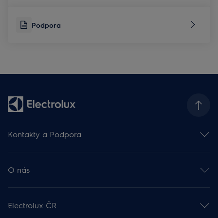
Podpora
Kontakty a Podpora
Kontakt
Odběr newsletteru
O nás
Facebook 🡕
Instagram 🡕
Electrolux ve světě 🡕
Youtube 🡕
Finanční informace 🡕
TikTok 🡕
Electrolux ČR
Udržitelnost 🡕
Zákaznická podpora