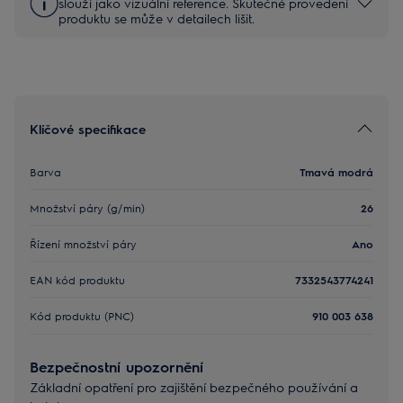
slouží jako vizuální reference. Skutečné provedení
produktu se může v detailech lišit.
Klíčové specifikace
Barva
Tmavá modrá
Množství páry (g/min)
26
Řízení množství páry
Ano
EAN kód produktu
7332543774241
Kód produktu (PNC)
910 003 638
Bezpečnostní upozornění
Základní opatření pro zajištění bezpečného používání a