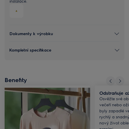
instalace.
Dokumenty k výrobku
Kompletní specifikace
Benefity
Odstraňuje až
Osvěžte své obl
večeří nebo oživ
byly zapadlé ve
rychlý a snadn
nový život oble
praními.