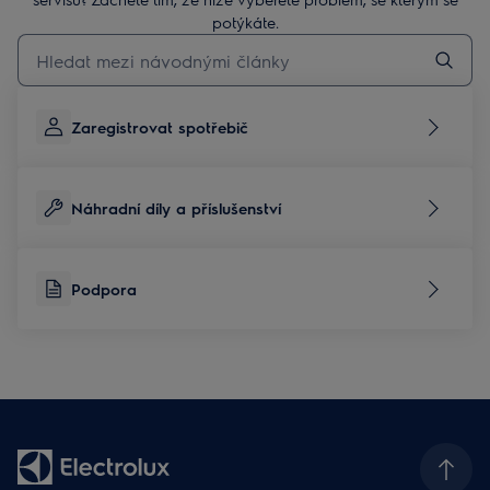
potýkáte.
Pro vyhledávání v článcích technické podpory začněte psát
Zaregistrovat spotřebič
Náhradní díly a příslušenství
Podpora