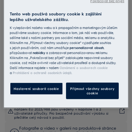
Pokračovat bez přijetí
Tento web používá soubory cookie k zajištění
E7HS1-4MN
lepšího uživatelského zážitku.
Napařovač oděvů Refine 700
K vylepšování našeho webu a k propagačním a marketingovým účelům
používáme soubory cookie. Informace o tom, jak náš web používáte,
sdílíme také s našimi partnery pro sociální média, reklamu a analytiku.
4.7 (49)
Kliknutím na „Přijmout všechny soubory cookie“ vyjadřujete souhlas
Benefity
s jejich používáním, což nám umožňuje
personalizovat obsah
,
Snadný a pohodlný způsob, jak osvěžit oblečení a zbavit ho záhybů.
přizpůsobovat
nabídky
a zobrazovat personalizovanou reklamu.
Navíc nepotřebujete žehlicí prkno, své oblečení můžete napařit přímo
Kliknutím na „Pokračovat bez přijetí“ zablokujete nepovinné soubory
na věšáku.
cookie, což může ovlivnit vaše uživatelské prostředí a dostupné služby.
Refine 700 má vyhřívanou žehlicí plochu pro napařování, díky které
Další informace najdete v našem
Oznámení o souborech cookie
se okamžitě zbavíte záhybů.
a
Prohlášení o ochraně osobních údajů
.
Rychlý a snadný způsob, jak osvěžit oblečení mezi jednotlivými
praními. Oblečení je hladké, bez záhybů a navíc svěží.
Nastavení souborů cookie
Přijmout všechny soubory
cookie
Bezpečnostní pokyny a bezpečnostní upozornění podle
nařízení EU 2023/988 jsou uvedeny v kapitole 1 a 2
uživatelské příručky. Pro bezpečné používání výrobku si
přečtěte celý návod k použití.
Fotografie a videa v galerii na produktové stránce