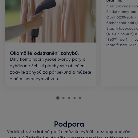
*Test proveden s
čínské normy pro
QB/T 5200-2017 v 
Escherichia coli 
Staphylococcus a
(ATCC® 6538™) a
1965™) do 1 minu
teplotě nad 120 °
Okamžité odstranění záhybů.
Díky kombinaci vysoké tvorby páry a
vyhřívané žehlicí plochy své oblečení
zbavíte záhybů za pár sekund a můžete
v něm ihned vyrazit ven.
Podpora
Věděli jste, že drobné potíže můžete vyřešit i bez objednávání
servisu? Začněte tím, že níže vyberete problém, se kterým se