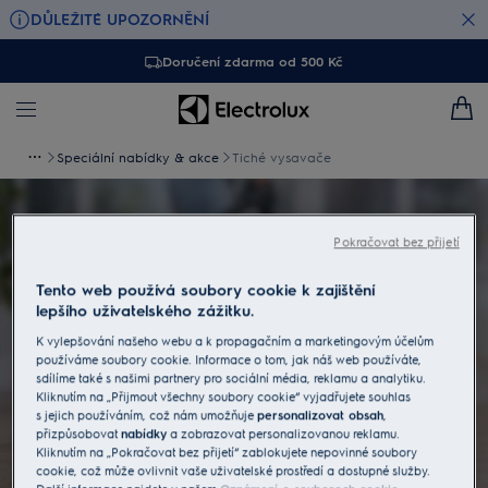
DŮLEŽITÉ UPOZORNĚNÍ
Doručení zdarma od 500 Kč
Speciální nabídky & akce
Tiché vysavače
Tiché vysavače
Pokračovat bez přijetí
Vysávejte kdykoliv. Vysávejte chytře.
Tento web používá soubory cookie k zajištění
lepšího uživatelského zážitku.
K vylepšování našeho webu a k propagačním a marketingovým účelům
Je pro vás vysávání v časných ranních hodinách tabu,
používáme soubory cookie. Informace o tom, jak náš web používáte,
protože byste vysavačem rušili sousedy? Prozkoumejte
sdílíme také s našimi partnery pro sociální média, reklamu a analytiku.
výhody našich nejlepších a nejtišších vysavačů a
Kliknutím na „Přijmout všechny soubory cookie“ vyjadřujete souhlas
vysávejte kdykoliv. Už se nemusíte omezovat.
s jejich používáním, což nám umožňuje
personalizovat obsah
,
přizpůsobovat
nabídky
a zobrazovat personalizovanou reklamu.
Prohlédněte si modely našich sáčkových vysavačů
Kliknutím na „Pokračovat bez přijetí“ zablokujete nepovinné soubory
cookie, což může ovlivnit vaše uživatelské prostředí a dostupné služby.