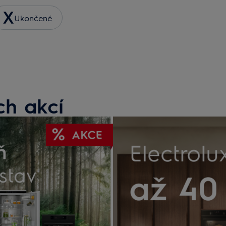
Ukončené
h akcí