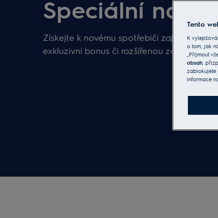
Speciální nabí
Tento web
Získejte k novému spotřebiči zajímavý dár
K vylepšová
o tom, jak n
exkluzivní bonus či rozšířenou záruku.
„Přijmout vš
obsah
, při
zablokujete 
informace n