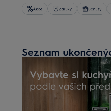
Akce
Záruky
Bonusy
Seznam ukončenýc