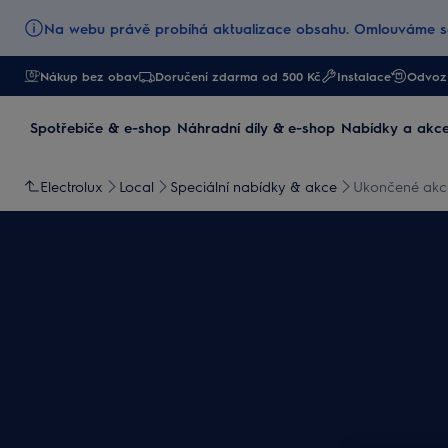
Na webu právě probíhá aktualizace obsahu. Omlouváme se
Nákup bez obav
Doručení zdarma od 500 Kč
Instalace
Odvoz 
Spotřebiče & e-shop
Náhradní díly & e-shop
Nabídky a akc
Electrolux
Local
Speciální nabídky & akce
Ukončené akc