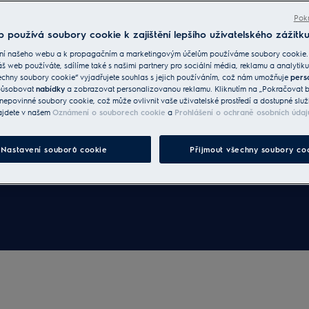
dky a akce
Pokr
 používá soubory cookie k zajištění lepšího uživatelského zážitku
ek,
ní našeho webu a k propagačním a marketingovým účelům používáme soubory cookie.
áš web používáte, sdílíme také s našimi partnery pro sociální média, reklamu a analytiku
echny soubory cookie“ vyjadřujete souhlas s jejich používáním, což nám umožňuje
pers
způsobovat
nabídky
a zobrazovat personalizovanou reklamu. Kliknutím na „Pokračovat be
nepovinné soubory cookie, což může ovlivnit vaše uživatelské prostředí a dostupné služ
ajdete v našem
Oznámení o souborech cookie
a
Prohlášení o ochraně osobních údaj
Nastavení souborů cookie
Přijmout všechny soubory co