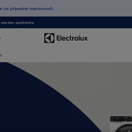
 za případné nepřesnosti.
starého spotřebiče
e
e