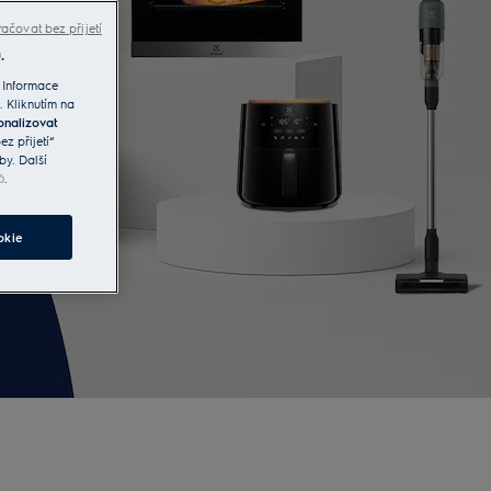
ačovat bez přijetí
.
 Informace
. Kliknutím na
onalizovat
z přijetí“
by. Další
ů
.
okie