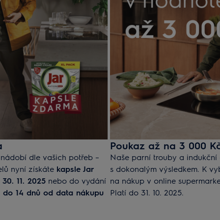
a
Poukaz až na 3 000 Kč
ádobí dle vašich potřeb –
Naše parní trouby a indukční
lů nyní získáte
kapsle Jar
s dokonalým výsledkem. K v
 30. 11. 2025
nebo do vydání
na nákup v online supermarke
te do 14 dnů od data nákupu
Platí do 31. 10. 2025.