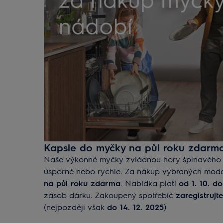
Kapsle do myčky na půl roku zdarm
Naše výkonné myčky zvládnou hory špinavého n
úsporně nebo rychle. Za nákup vybraných mode
na půl roku zdarma
. Nabídka platí
od 1. 10. do
zásob dárku. Zakoupený spotřebič
zaregistruj
(nejpozději však
do 14. 12. 2025
)