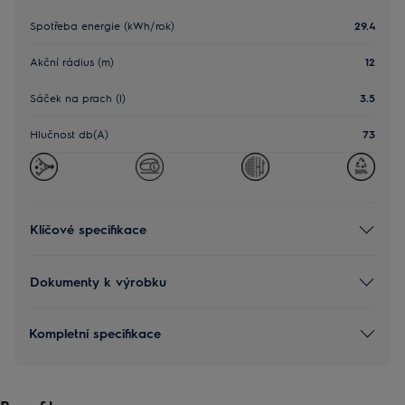
Spotřeba energie (kWh/rok)
29.4
Akční rádius (m)
12
Sáček na prach (l)
3.5
Hlučnost db(A)
73
Klíčové specifikace
Dokumenty k výrobku
Kompletní specifikace