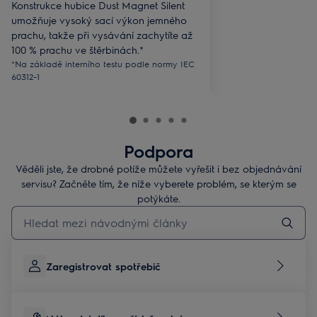
Konstrukce hubice Dust Magnet Silent
umožňuje vysoký sací výkon jemného
prachu, takže při vysávání zachytíte až
100 % prachu ve štěrbinách.*
*Na základě interního testu podle normy IEC
60312-1
Podpora
Věděli jste, že drobné potíže můžete vyřešit i bez objednávání
servisu? Začněte tím, že níže vyberete problém, se kterým se
potýkáte.
Pro vyhledávání v článcích technické podpory začněte psát
Zaregistrovat spotřebič