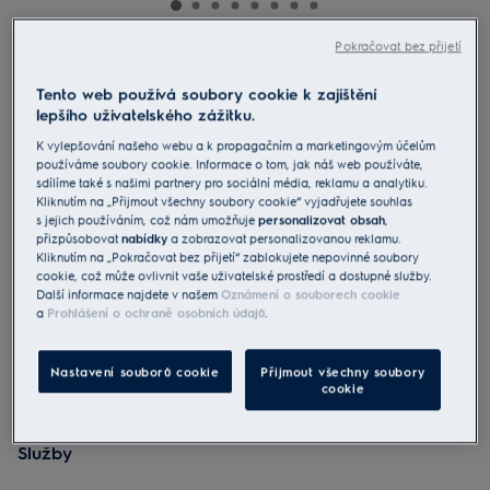
Pokračovat bez přijetí
EB61C3WBL
Sáčkový vysavač 600
Tento web používá soubory cookie k zajištění
lepšího uživatelského zážitku.
K vylepšování našeho webu a k propagačním a marketingovým účelům
4.6 (162)
používáme soubory cookie. Informace o tom, jak náš web používáte,
Benefity
sdílíme také s našimi partnery pro sociální média, reklamu a analytiku.
Sáčkový vysavač Electrolux 600 Clean pro snadné použití.
Kliknutím na „Přijmout všechny soubory cookie“ vyjadřujete souhlas
Intenzivní výkon pro viditelné výsledky po vysávání.
s jejich používáním, což nám umožňuje
personalizovat obsah
,
Změnu nastavení výkonu během vysávání můžete ovládat nohou.
přizpůsobovat
nabídky
a zobrazovat personalizovanou reklamu.
Kliknutím na „Pokračovat bez přijetí“ zablokujete nepovinné soubory
cookie, což může ovlivnit vaše uživatelské prostředí a dostupné služby.
Další informace najdete v našem
Oznámení o souborech cookie
a
Prohlášení o ochraně osobních údajů
.
Nastavení souborů cookie
Přijmout všechny soubory
Bezpečnostní pokyny a bezpečnostní upozornění podle
cookie
nařízení EU 2023/988 jsou uvedeny v uživatelské příručce.
Pro bezpečné používání výrobku si přečtěte celý návod k
použití.
Služby