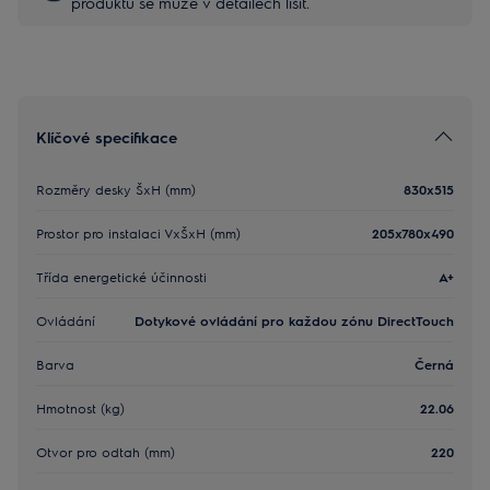
produktu se může v detailech lišit.
Klíčové specifikace
Rozměry desky ŠxH (mm)
830x515
Prostor pro instalaci VxŠxH (mm)
205x780x490
Třída energetické účinnosti
A+
Ovládání
Dotykové ovládání pro každou zónu DirectTouch
Barva
Černá
Hmotnost (kg)
22.06
Otvor pro odtah (mm)
220