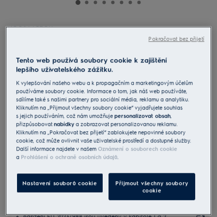
KCC84453CK
Kombinace varné desky a
Pokračovat bez přijetí
odsavače 600 Bridge
Tento web používá soubory cookie k zajištění
4.8 (61)
lepšího uživatelského zážitku.
K vylepšování našeho webu a k propagačním a marketingovým účelům
Informační list výrobku
používáme soubory cookie. Informace o tom, jak náš web používáte,
Benefity
sdílíme také s našimi partnery pro sociální média, reklamu a analytiku.
Varná deska 600 DoubleBridge s integrovaným odsavačem pro
Kliknutím na „Přijmout všechny soubory cookie“ vyjadřujete souhlas
všestrannou kuchyň.
s jejich používáním, což nám umožňuje
personalizovat obsah
,
Využijte prostor ve své kuchyni ještě lépe se svobodou v designu
přizpůsobovat
nabídky
a zobrazovat personalizovanou reklamu.
kuchyně.
Spojte Double Bridge dvě varné zóny.
Kliknutím na „Pokračovat bez přijetí“ zablokujete nepovinné soubory
cookie, což může ovlivnit vaše uživatelské prostředí a dostupné služby.
Další informace najdete v našem
Oznámení o souborech cookie
a
Prohlášení o ochraně osobních údajů
.
Nastavení souborů cookie
Přijmout všechny soubory
cookie
Bezpečnostní pokyny a bezpečnostní upozornění podle
nařízení EU 2023/988 jsou uvedeny v kapitole 1 a 2