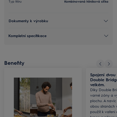
Typ filtru
Kombinovaná hliníková síťka
Dokumenty k výrobku
Kompletní specifikace
Benefity
Spojení dvou
Double Bridg
velkém.
Díky Double Br
varné zóny a vy
plochu. A navíc
obou stranách 
použít k vaření 