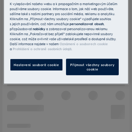
K vylepšování našeho webu a k propagačním a marketingovým účelům
používáme soubory cookie. Informace o tom, jak náš web používáte,
sdílíme také s našimi partnery pro sociální média, reklamu a analytiku.
Kliknutím na „Přijmout všechny soubory cookie“ vyjadřujete souhlas
s jejich používáním, což nám umožňuje
personalizovat obsah
,
přizpůsobovat
nabídky
a zobrazovat personalizovanou reklamu.
Kliknutím na „Pokračovat bez přijetí“ zablokujete nepovinné soubory
cookie, což může ovlivnit vaše uživatelské prostředí a dostupné služby.
Další informace najdete v našem
Oznámení o souborech cookie
a
Prohlášení o ochraně osobních údajů
.
Nastavení souborů cookie
Přijmout všechny soubory
cookie