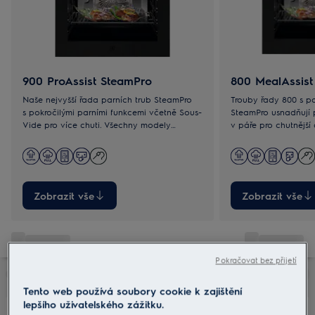
900 ProAssist SteamPro
800 MealAssist
Naše nejvyšší řada parních trub SteamPro
Trouby řady 800 s p
s pokročilými parními funkcemi včetně Sous-
SteamPro usnadňují 
Vide pro více chuti. Všechny modely
v páře pro chutnější a zdravější pokrmy. S
umožňují rychlý přístup k oblíbeným
modely se Sous-Vid
programům.
výraznějších chutí.
Zobrazit vše
Zobrazit vše
Pokračovat bez přijetí
Tento web používá soubory cookie k zajištění
lepšího uživatelského zážitku.