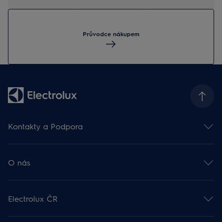
Průvodce nákupem
Kontakty a Podpora
Kontakt
Odběr newsletteru
O nás
Facebook 🡕
Instagram 🡕
Electrolux ve světě 🡕
Youtube 🡕
Finanční informace 🡕
TikTok 🡕
Electrolux ČR
Udržitelnost 🡕
Zákaznická podpora
Práce v Electroluxu 🡕
Rady a návody
Probíhající akce