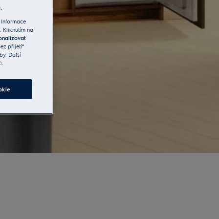
.
 Informace
. Kliknutím na
onalizovat
z přijetí“
by. Další
ů
.
okie