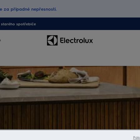
 za případné nepřesnosti.
starého spotřebiče
e
Pokr
oho a osvěžte svou