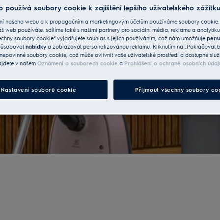
 používá soubory cookie k zajištění lepšího uživatelského zážitku
svým vzhledem i špičkovým
ní našeho webu a k propagačním a marketingovým účelům používáme soubory cookie.
áš web používáte, sdílíme také s našimi partnery pro sociální média, reklamu a analytiku
echny soubory cookie“ vyjadřujete souhlas s jejich používáním, což nám umožňuje
pers
ní zásob
.
způsobovat
nabídky
a zobrazovat personalizovanou reklamu. Kliknutím na „Pokračovat be
nepovinné soubory cookie, což může ovlivnit vaše uživatelské prostředí a dostupné služ
ajdete v našem
Oznámení o souborech cookie
a
Prohlášení o ochraně osobních údaj
Nastavení souborů cookie
Přijmout všechny soubory co