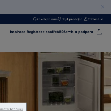
Zavolejte nám
Najít prodejce
Přihlásit se
Inspirace
Registrace spotřebičů
Servis a podpora
ačovat bez přijetí