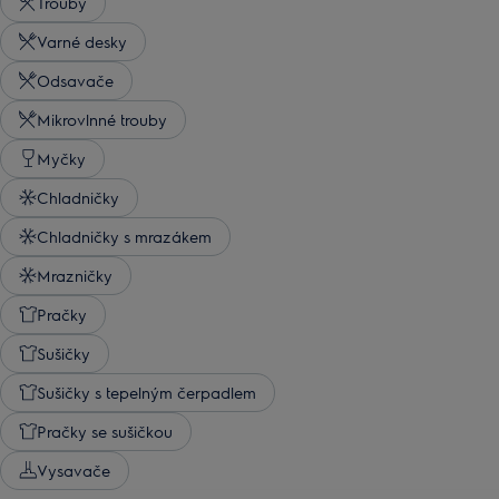
Trouby
Varné desky
Odsavače
Mikrovlnné trouby
Myčky
Chladničky
Chladničky s mrazákem
Mrazničky
Pračky
Sušičky
Sušičky s tepelným čerpadlem
Pračky se sušičkou
Vysavače