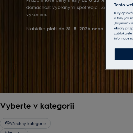
Tento web
domácnost vybranými spotřebiči. Zaujmou vás 
K vylepšová
výkonem.
o tom, jak n
„Přijmout vš
Nabídka
platí do 31. 8. 2026 nebo do vyprodá
obsah
, při
zablokujete 
informace n
Vyberte v kategorii
Všechny kategorie