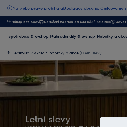
Na webu právě probíhá aktualizace obsahu. Omlouváme se
Nákup bez obav
Doručení zdarma od 500 Kč
Instalace
Odvoz 
Spotřebiče & e-shop
Náhradní díly & e-shop
Nabídky a akc
Electrolux
Aktuální nabídky a akce
Letní slevy
Letní slevy
Prázdninové ceny klesly
až o 25 %
. Využijte t