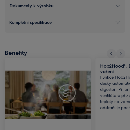
Dokumenty k výrobku
Kompletní specifikace
Benefity
Hob2Hood®. D
vaření
Funkce Hob2Ho
desky automati
digestoři. Při př
ventilátoru při
teploty na varn
odstraňuje pach