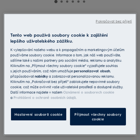
LFV449K
Pokračovat bez přijetí
Vertikální komínový odsavač par
série 700 Hob2Hood
Tento web používá soubory cookie k zajištění
lepšího uživatelského zážitku.
4.8 (1183)
K vylepšování našeho webu a k propagačním a marketingovým účelům
Informační list výrobku
používáme soubory cookie. Informace o tom, jak náš web používáte,
Benefity
sdílíme také s našimi partnery pro sociální média, reklamu a analytiku.
Kliknutím na „Přijmout všechny soubory cookie“ vyjadřujete souhlas
Tiché odsávání pachů, aby v kuchyni byl po vaření příjemný vzduch.
s jejich používáním, což nám umožňuje
personalizovat obsah
,
Funkce Breeze v tichosti osvěží vzduch po vaření.
Hob2Hood® přizpůsobuje digestoř podle nastavení na varné desce.
přizpůsobovat
nabídky
a zobrazovat personalizovanou reklamu.
Kliknutím na „Pokračovat bez přijetí“ zablokujete nepovinné soubory
cookie, což může ovlivnit vaše uživatelské prostředí a dostupné služby.
Další informace najdete v našem
Oznámení o souborech cookie
a
Prohlášení o ochraně osobních údajů
.
Nastavení souborů cookie
Přijmout všechny soubory
cookie
Bezpečnostní pokyny a bezpečnostní upozornění podle
nařízení EU 2023/988 jsou uvedeny v kapitole 1 a 2
uživatelské příručky. Pro bezpečné používání výrobku si
přečtěte celý návod k použití.