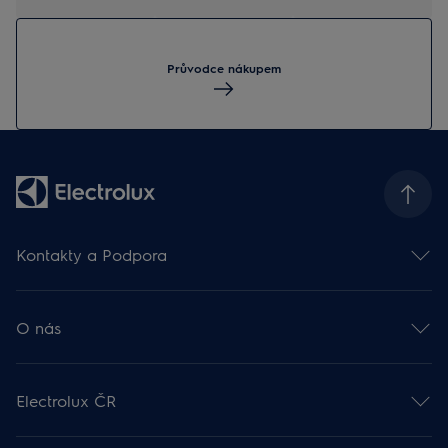
Průvodce nákupem
Kontakty a Podpora
Kontakt
Odběr newsletteru
O nás
Facebook 🡕
Instagram 🡕
Electrolux ve světě 🡕
Youtube 🡕
Finanční informace 🡕
TikTok 🡕
Electrolux ČR
Udržitelnost 🡕
Zákaznická podpora
Práce v Electroluxu 🡕
Rady a návody
Probíhající akce