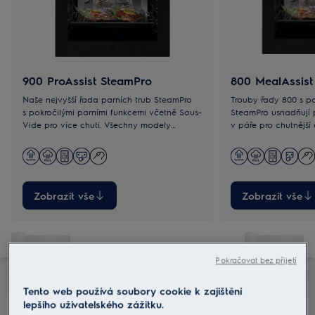
900 ProAssist SteamPro
800 MealAssist
Naše nejvyšší řada parních trub SteamPro
Trouby řady 800 s p
s pokročilými parními funkcemi včetně Sous-
SteamPro usnadňují 
Vide pro více chuti. Všechny modely
v páře pro chutnější a zdravější pokrmy. S
umožňují rychlý přístup k oblíbeným
modely se Sous-Vid
programům.
výraznějších chutí.
Zobrazit vše
Zobrazit vše
Pokračovat bez přijetí
Tento web používá soubory cookie k zajištění
lepšího uživatelského zážitku.