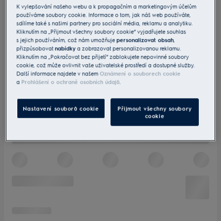
K vylepšování našeho webu a k propagačním a marketingovým účelům
používáme soubory cookie. Informace o tom, jak náš web používáte,
sdílíme také s našimi partnery pro sociální média, reklamu a analytiku.
Kliknutím na „Přijmout všechny soubory cookie“ vyjadřujete souhlas
s jejich používáním, což nám umožňuje
personalizovat obsah
,
přizpůsobovat
nabídky
a zobrazovat personalizovanou reklamu.
Kliknutím na „Pokračovat bez přijetí“ zablokujete nepovinné soubory
cookie, což může ovlivnit vaše uživatelské prostředí a dostupné služby.
Další informace najdete v našem
Oznámení o souborech cookie
a
Prohlášení o ochraně osobních údajů
.
Nastavení souborů cookie
Přijmout všechny soubory
cookie