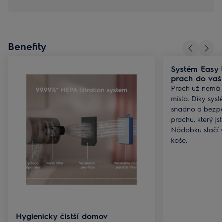
Benefity
Systém Easy 
prach do vaš
Prach už nemá 
místo. Díky sy
snadno a bezpe
prachu, který js
Nádobku stačí 
koše.
Hygienicky čistší domov