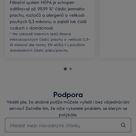
Filtrační systém HEPA je schopen
odfiltrovat až 99,99 %* částic jemného
prachu, roztočů a alergenů o velikosti
pouhých 0,3 mikronu, a zajistit tak čistší
vzduch v domácnosti.
* Na základě interních testů filtrace
mikroskopických částic prachu o velikosti 0,3–
10 mikronů dle normy EN 60312-1 s použitím
standardních částic písku/prachu.
Podpora
Věděli jste, že drobné potíže můžete vyřešit i bez objednávání
servisu? Začněte tím, že níže vyberete problém, se kterým se
potýkáte.
Pro vyhledávání v článcích technické podpory začněte psát