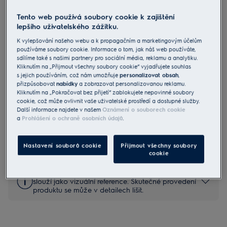
Tento web používá soubory cookie k zajištění
lepšího uživatelského zážitku.
ESPC71DB
Bezsáčkový vysavač
K vylepšování našeho webu a k propagačním a marketingovým účelům
používáme soubory cookie. Informace o tom, jak náš web používáte,
SilentPerformer Cyclonic
sdílíme také s našimi partnery pro sociální média, reklamu a analytiku.
Kliknutím na „Přijmout všechny soubory cookie“ vyjadřujete souhlas
4.8 (228)
s jejich používáním, což nám umožňuje
personalizovat obsah
,
Benefity
přizpůsobovat
nabídky
a zobrazovat personalizovanou reklamu.
Systém SilencePro™ pro tišší vysávání
Kliknutím na „Pokračovat bez přijetí“ zablokujete nepovinné soubory
Systém Easy Empty™ nepustí prach do vaší domácnosti
cookie, což může ovlivnit vaše uživatelské prostředí a dostupné služby.
Další informace najdete v našem
Oznámení o souborech cookie
a
Prohlášení o ochraně osobních údajů
.
Bezpečnostní pokyny a bezpečnostní upozornění podle
nařízení EU 2023/988 jsou uvedeny v uživatelské příručce.
Nastavení souborů cookie
Přijmout všechny soubory
Pro bezpečné používání výrobku si přečtěte celý návod k
cookie
použití.
Fotografie a videa v galerii na produktové stránce
slouží jako vizuální reference. Skutečné provedení
produktu se může v detailech lišit.