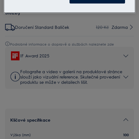
Služby
Doručení Standard Balíček
120 Kč
Zdarma
Podrobné informace o dopravě a službách naleznete zde
IF Award 2025
Fotografie a videa v galerii na produktové stránce
slouží jako vizuální reference. Skutečné provedení
produktu se může v detailech lišit.
Klíčové specifikace
Výška (mm)
100