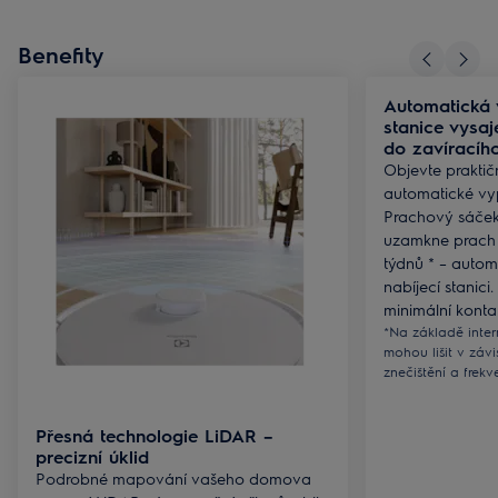
Benefity
Automatická 
stanice vysaj
do zavíracíh
Objevte praktič
automatické vy
Prachový sáček 
uzamkne prach 
týdnů * – auto
nabíjecí stanic
minimální konta
*Na základě inter
mohou lišit v závi
znečištění a frekve
Přesná technologie LiDAR –
precizní úklid
Podrobné mapování vašeho domova