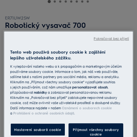
ER71UW2SW
Robotický vysavač 700
Pokračovat bez přijetí
4.5 (188)
Benefity
Tento web používá soubory cookie k zajištění
Robotický vysavač, který vysává, vytírá a automaticky vyprazdňuje
lepšího uživatelského zážitku.
nečistoty do prachového sáčku.
Přesná technologie LiDAR pomáhá při mapování podlah.
K vylepšování našeho webu a k propagačním a marketingovým účelům
Automatická vyprazdňovací stanice pro snadnou údržbu.
používáme soubory cookie. Informace o tom, jak náš web používáte,
sdílíme také s našimi partnery pro sociální média, reklamu a analytiku.
Kliknutím na „Přijmout všechny soubory cookie“ vyjadřujete souhlas
s jejich používáním, což nám umožňuje
personalizovat obsah
,
přizpůsobovat
nabídky
a zobrazovat personalizovanou reklamu.
Kliknutím na „Pokračovat bez přijetí“ zablokujete nepovinné soubory
cookie, což může ovlivnit vaše uživatelské prostředí a dostupné služby.
Další informace najdete v našem
Oznámení o souborech cookie
Bezpečnostní pokyny a bezpečnostní upozornění podle
a
Prohlášení o ochraně osobních údajů
.
nařízení EU 2023/988 jsou uvedeny v uživatelské příručce.
Pro bezpečné používání výrobku si přečtěte celý návod k
použití.
Nastavení souborů cookie
Přijmout všechny soubory
cookie