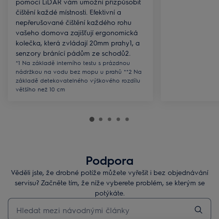
pomocí LiDAR vám umožní přizpůsobit
čištění každé místnosti. Efektivní a
nepřerušované čištění každého rohu
vašeho domova zajišťují ergonomická
kolečka, která zvládají 20mm prahy1, a
senzory bránící pádům ze schodů2.
*1 Na základě interního testu s prázdnou
nádržkou na vodu bez mopu u prahů **2 Na
základě detekovatelného výškového rozdílu
většího než 10 cm
Podpora
Věděli jste, že drobné potíže můžete vyřešit i bez objednávání
servisu? Začněte tím, že níže vyberete problém, se kterým se
potýkáte.
Pro vyhledávání v článcích technické podpory začněte psát