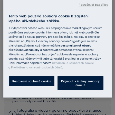
Pokračovat bez přijetí
LFV626K
Tento web používá soubory cookie k zajištění
Vertikální komínový odsavač par
lepšího uživatelského zážitku.
série 600 Hob2Hood
K vylepšování našeho webu a k propagačním a marketingovým účelům
používáme soubory cookie. Informace o tom, jak náš web používáte,
4.8 (1183)
sdílíme také s našimi partnery pro sociální média, reklamu a analytiku.
Kliknutím na „Přijmout všechny soubory cookie“ vyjadřujete souhlas
Informační list výrobku
s jejich používáním, což nám umožňuje
personalizovat obsah
,
Benefity
přizpůsobovat
nabídky
a zobrazovat personalizovanou reklamu.
Kliknutím na „Pokračovat bez přijetí“ zablokujete nepovinné soubory
Odsavač par 600 Hob2Hood® automaticky upravuje nastavení
cookie, což může ovlivnit vaše uživatelské prostředí a dostupné služby.
odsávání.
Hob2Hood® přizpůsobuje digestoř podle nastavení na varné desce.
Další informace najdete v našem
Oznámení o souborech cookie
ExtractionTech Plus rychle čistí vzduch v kuchyni.
a
Prohlášení o ochraně osobních údajů
.
Nastavení souborů cookie
Přijmout všechny soubory
cookie
Bezpečnostní pokyny a bezpečnostní upozornění podle
nařízení EU 2023/988 jsou uvedeny v kapitole 1 a 2
uživatelské příručky. Pro bezpečné používání výrobku si
přečtěte celý návod k použití.
Fotografie a videa v galerii na produktové stránce
slouží jako vizuální reference. Skutečné provedení