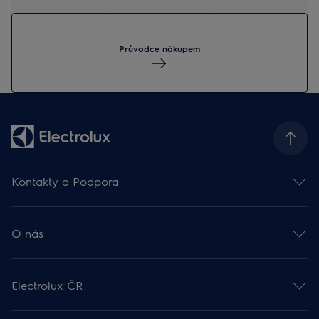
Průvodce nákupem
Kontakty a Podpora
Kontakt
Odběr newsletteru
O nás
Facebook 🡕
Instagram 🡕
Electrolux ve světě 🡕
Youtube 🡕
Finanční informace 🡕
TikTok 🡕
Electrolux ČR
Udržitelnost 🡕
Zákaznická podpora
Práce v Electroluxu 🡕
Rady a návody
Probíhající akce