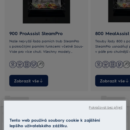
900 ProAssist SteamPro
800 MealAssist
Naše nejvyšší řada parních trub SteamPro
Trouby řady 800 s p
s pokročilými parními funkcemi včetně Sous-
SteamPro usnadňují 
Vide pro více chuti. Všechny modely
v páře pro chutnější a zdravější pokrmy. S
umožňují rychlý přístup k oblíbeným
modely se Sous-Vid
programům.
výraznějších chutí.
Zobrazit vše
Zobrazit vše
Pokračovat bez přijetí
Tento web používá soubory cookie k zajištění
lepšího uživatelského zážitku.