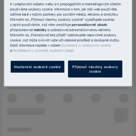
K vylepšování našeho webu a k propagačním a marketingovým účelům
používáme soubory cookie. Informace o tom, jak náš web používáte,
sdílíme také s našimi partnery pro sociální média, reklamu a analytiku.
Kliknutím na „Přijmout všechny soubory cookie“ vyjadřujete souhlas
s jejich používáním, což nám umožňuje
personalizovat obsah
,
přizpůsobovat
nabídky
a zobrazovat personalizovanou reklamu.
Kliknutím na „Pokračovat bez přijetí“ zablokujete nepovinné soubory
cookie, což může ovlivnit vaše uživatelské prostředí a dostupné služby.
Další informace najdete v našem
Oznámení o souborech cookie
a
Prohlášení o ochraně osobních údajů
.
Nastavení souborů cookie
Přijmout všechny soubory
cookie