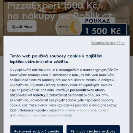
PizzaExpert 1500 Kč
na nákupy na Rohlik.cz
Zjistit více
Pokračovat bez přijetí
Tento web používá soubory cookie k zajištění
lepšího uživatelského zážitku.
K vylepšování našeho webu a k propagačním a marketingovým účelům
Vybírejte podle kategorií
používáme soubory cookie. Informace o tom, jak náš web používáte,
sdílíme také s našimi partnery pro sociální média, reklamu a analytiku.
Kliknutím na „Přijmout všechny soubory cookie“ vyjadřujete souhlas
s jejich používáním, což nám umožňuje
personalizovat obsah
,
přizpůsobovat
nabídky
a zobrazovat personalizovanou reklamu.
Vaření
Mytí nádobí
Kliknutím na „Pokračovat bez přijetí“ zablokujete nepovinné soubory
cookie, což může ovlivnit vaše uživatelské prostředí a dostupné služby.
Chladničky & Mrazničky
Další informace najdete v našem
Oznámení o souborech cookie
a
Prohlášení o ochraně osobních údajů
.
Péče o prádlo
Vysavače
Nastavení souborů cookie
Přijmout všechny soubory