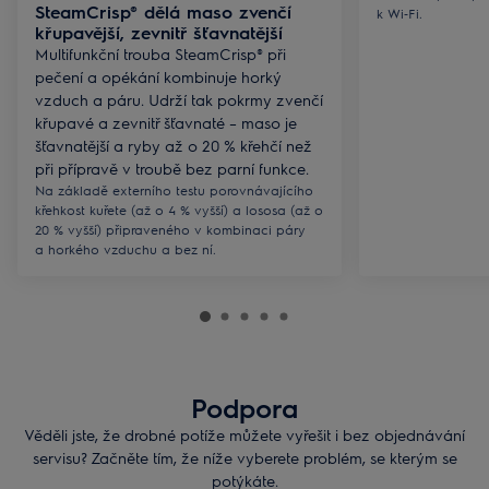
SteamCrisp® dělá maso zvenčí
k Wi‑Fi.
křupavější, zevnitř šťavnatější
Multifunkční trouba SteamCrisp® při
pečení a opékání kombinuje horký
vzduch a páru. Udrží tak pokrmy zvenčí
křupavé a zevnitř šťavnaté – maso je
šťavnatější a ryby až o 20 % křehčí než
při přípravě v troubě bez parní funkce.
Na základě externího testu porovnávajícího
křehkost kuřete (až o 4 % vyšší) a lososa (až o
20 % vyšší) připraveného v kombinaci páry
a horkého vzduchu a bez ní.
Podpora
Věděli jste, že drobné potíže můžete vyřešit i bez objednávání
servisu? Začněte tím, že níže vyberete problém, se kterým se
potýkáte.