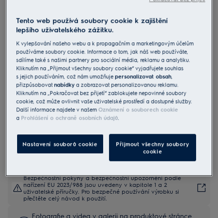
Tento web používá soubory cookie k zajištění
EOC9P3XH
lepšího uživatelského zážitku.
Vestavná parní trouba série 700
K vylepšování našeho webu a k propagačním a marketingovým účelům
MealAssist SteamCrisp
používáme soubory cookie. Informace o tom, jak náš web používáte,
sdílíme také s našimi partnery pro sociální média, reklamu a analytiku.
4.7 (76)
Kliknutím na „Přijmout všechny soubory cookie“ vyjadřujete souhlas
s jejich používáním, což nám umožňuje
personalizovat obsah
,
Informační list výrobku
přizpůsobovat
nabídky
a zobrazovat personalizovanou reklamu.
Benefity
Kliknutím na „Pokračovat bez přijetí“ zablokujete nepovinné soubory
cookie, což může ovlivnit vaše uživatelské prostředí a dostupné služby.
Trouba 700 MealAssist SteamCrisp® pro lepší chuť a texturu.
Další informace najdete v našem
Oznámení o souborech cookie
SteamCrisp® pomocí páry dosahuje lepší textury, chuti a zachování
a
Prohlášení o ochraně osobních údajů
.
živin.
CookSmart Touch vás provede každým krokem k lahodným
výsledkům.
Nastavení souborů cookie
Přijmout všechny soubory
cookie
Bezpečnostní pokyny a bezpečnostní upozornění podle
nařízení EU 2023/988 jsou uvedeny v kapitole 1 a 2
uživatelské příručky. Pro bezpečné používání výrobku si
přečtěte celý návod k použití.
Fotografie a videa v galerii na produktové stránce