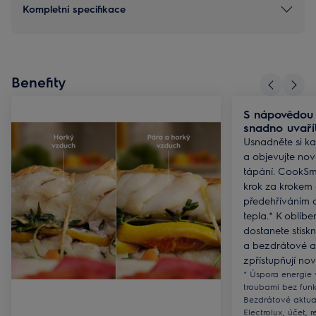
Kompletní specifikace
Benefity
S nápovědou
snadno uvařít
Usnadněte si k
a objevujte no
tápání. CookSm
krok za krokem 
předehříváním 
tepla.* K oblíb
dostanete stiskn
a bezdrátové a
zpřístupňují nov
* Úspora energie 
troubami bez fun
Bezdrátové aktual
Electrolux, účet, r