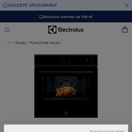
DŮLEŽITÉ UPOZORNĚNÍ
Doručení zdarma od 500 Kč
Trouby
Pyrolytické trouby
Klepněte pro zvětšení
Pokračovat bez přijetí