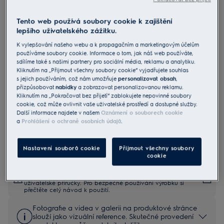
Tento web používá soubory cookie k zajištění
EFF90560OX
lepšího uživatelského zážitku.
Odsavač par komínový série 700
K vylepšování našeho webu a k propagačním a marketingovým účelům
Hob2Hood
používáme soubory cookie. Informace o tom, jak náš web používáte,
sdílíme také s našimi partnery pro sociální média, reklamu a analytiku.
4.6 (120)
Kliknutím na „Přijmout všechny soubory cookie“ vyjadřujete souhlas
s jejich používáním, což nám umožňuje
personalizovat obsah
,
Informační list výrobku
přizpůsobovat
nabídky
a zobrazovat personalizovanou reklamu.
Benefity
Kliknutím na „Pokračovat bez přijetí“ zablokujete nepovinné soubory
cookie, což může ovlivnit vaše uživatelské prostředí a dostupné služby.
Tiché odsávání pachů, aby v kuchyni byl po vaření příjemný vzduch.
Další informace najdete v našem
Oznámení o souborech cookie
Funkce Breeze v tichosti osvěží vzduch po vaření.
a
Prohlášení o ochraně osobních údajů
.
Hob2Hood® přizpůsobuje digestoř podle nastavení na varné desce.
Nastavení souborů cookie
Přijmout všechny soubory
cookie
Bezpečnostní pokyny a bezpečnostní upozornění podle
nařízení EU 2023/988 jsou uvedeny v kapitole 1 a 2
uživatelské příručky. Pro bezpečné používání výrobku si
přečtěte celý návod k použití.
Fotografie a videa v galerii na produktové stránce
slouží jako vizuální reference. Skutečné provedení