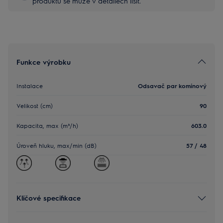
produktu se může v detailech lišit.
Funkce výrobku
Instalace
Odsavač par komínový
Velikost (cm)
90
Kapacita, max (m³/h)
603.0
Úroveň hluku, max/min (dB)
57 / 48
Klíčové specifikace