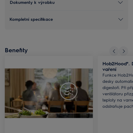
Dokumenty k výrobku
Kompletní specifikace
Benefity
Hob2Hood®. D
vaření
Funkce Hob2Ho
desky automati
digestoři. Při př
ventilátoru při
teploty na varn
odstraňuje pach