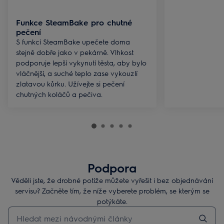
Funkce SteamBake pro chutné
pečení
S funkcí SteamBake upečete doma
stejně dobře jako v pekárně. Vlhkost
podporuje lepší vykynutí těsta, aby bylo
vláčnější, a suché teplo zase vykouzlí
zlatavou kůrku. Užívejte si pečení
chutných koláčů a pečiva.
Podpora
Věděli jste, že drobné potíže můžete vyřešit i bez objednávání
servisu? Začněte tím, že níže vyberete problém, se kterým se
potýkáte.
Pro vyhledávání v článcích technické podpory začněte psát