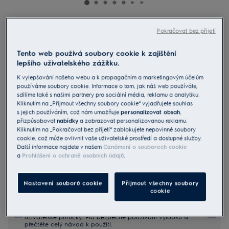
EOD5F71X
Pokračovat bez přijetí
Vestavná trouba série 600 s parní
Tento web používá soubory cookie k zajištění
funkcí SteamBake
lepšího uživatelského zážitku.
5 (146)
K vylepšování našeho webu a k propagačním a marketingovým účelům
používáme soubory cookie. Informace o tom, jak náš web používáte,
Informační list výrobku
sdílíme také s našimi partnery pro sociální média, reklamu a analytiku.
Benefity
Kliknutím na „Přijmout všechny soubory cookie“ vyjadřujete souhlas
Technologie SteamBake vám pomáhá dosáhnout lepších výsledků
s jejich používáním, což nám umožňuje
personalizovat obsah
,
pečení.
přizpůsobovat
nabídky
a zobrazovat personalizovanou reklamu.
SteamBake přidává páru pro lepší pečení.
Kliknutím na „Pokračovat bez přijetí“ zablokujete nepovinné soubory
Naše teplotní sonda měří spolehlivě teplotu uvnitř potravin.
cookie, což může ovlivnit vaše uživatelské prostředí a dostupné služby.
Další informace najdete v našem
Oznámení o souborech cookie
a
Prohlášení o ochraně osobních údajů
.
Nastavení souborů cookie
Přijmout všechny soubory
cookie
Bezpečnostní pokyny a bezpečnostní upozornění podle
nařízení EU 2023/988 jsou uvedeny v kapitole 1 a 2
uživatelské příručky. Pro bezpečné používání výrobku si
přečtěte celý návod k použití.