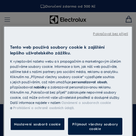
Doručení zdarma od 500 Kč
Pokračovat bez přijetí
Najít prodejce
Tento web používá soubory cookie k zajištění
lepšího uživatelského zážitku.
Pokud hledáte prodejce konkrétního modelu, použijte prosím
K vylepšování našeho webu a k propagačním a marketingovým účelům
tlačítko Najít prodejce na stránce modelu.
používáme soubory cookie. Informace o tom, jak náš web používáte,
sdílíme také s našimi partnery pro sociální média, reklamu a analytiku.
Zadejte PSČ / adresu / město:
Kliknutím na „Přijmout všechny soubory cookie“ vyjadřujete souhlas
s jejich používáním, což nám umožňuje
personalizovat obsah
,
přizpůsobovat
nabídky
a zobrazovat personalizovanou reklamu.
Vyhledat
Všechny
Kliknutím na „Pokračovat bez přijetí“ zablokujete nepovinné soubory
cookie, což může ovlivnit vaše uživatelské prostředí a dostupné služby.
Další informace najdete v našem
Oznámení o souborech cookie
a
Prohlášení o ochraně osobních údajů
.
Nastavení souborů cookie
Přijmout všechny soubory
cookie