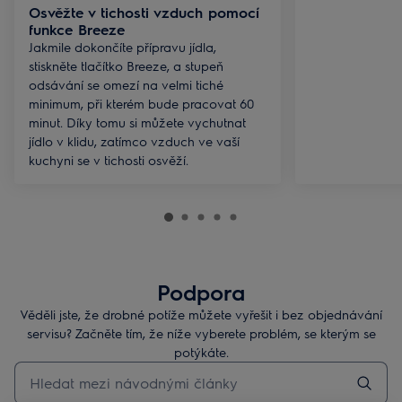
Osvěžte v tichosti vzduch pomocí
funkce Breeze
Jakmile dokončíte přípravu jídla,
stiskněte tlačítko Breeze, a stupeň
odsávání se omezí na velmi tiché
minimum, při kterém bude pracovat 60
minut. Díky tomu si můžete vychutnat
jídlo v klidu, zatímco vzduch ve vaší
kuchyni se v tichosti osvěží.
Podpora
Věděli jste, že drobné potíže můžete vyřešit i bez objednávání
servisu? Začněte tím, že níže vyberete problém, se kterým se
potýkáte.
Pro vyhledávání v článcích technické podpory začněte psát