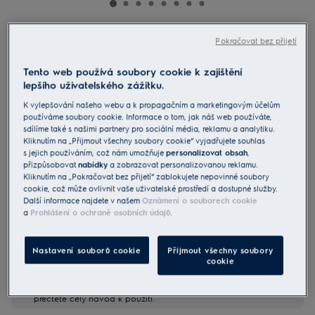
LFT829X
Pokračovat bez přijetí
Odsavač par komínový série 700
Tento web používá soubory cookie k zajištění
Hob2Hood
lepšího uživatelského zážitku.
4.6 (7)
K vylepšování našeho webu a k propagačním a marketingovým účelům
používáme soubory cookie. Informace o tom, jak náš web používáte,
Informační list výrobku
sdílíme také s našimi partnery pro sociální média, reklamu a analytiku.
Benefity
Kliknutím na „Přijmout všechny soubory cookie“ vyjadřujete souhlas
Tiché odsávání pachů, aby v kuchyni byl po vaření příjemný vzduch.
s jejich používáním, což nám umožňuje
personalizovat obsah
,
Funkce Breeze v tichosti osvěží vzduch po vaření.
přizpůsobovat
nabídky
a zobrazovat personalizovanou reklamu.
Hob2Hood® přizpůsobuje digestoř podle nastavení na varné desce.
Kliknutím na „Pokračovat bez přijetí“ zablokujete nepovinné soubory
cookie, což může ovlivnit vaše uživatelské prostředí a dostupné služby.
Další informace najdete v našem
Oznámení o souborech cookie
a
Prohlášení o ochraně osobních údajů
.
Nastavení souborů cookie
Přijmout všechny soubory
cookie
Bezpečnostní pokyny a bezpečnostní upozornění podle
nařízení EU 2023/988 jsou uvedeny v kapitole 1 a 2
uživatelské příručky. Pro bezpečné používání výrobku si
přečtěte celý návod k použití.