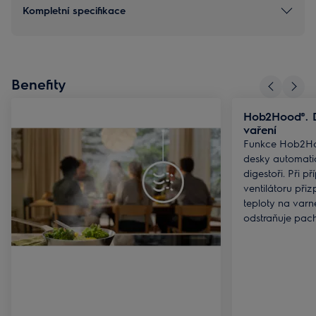
Kompletní specifikace
Benefity
Hob2Hood®. D
vaření
Funkce Hob2Ho
desky automati
digestoři. Při př
ventilátoru při
teploty na varn
odstraňuje pach