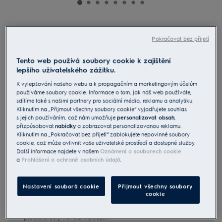
LFV439K
Vertikální komínový odsavač par
Pokračovat bez přijetí
série 600 Hob2Hood
Tento web používá soubory cookie k zajištění
4.8 (1183)
lepšího uživatelského zážitku.
K vylepšování našeho webu a k propagačním a marketingovým účelům
Informační list výrobku
používáme soubory cookie. Informace o tom, jak náš web používáte,
Benefity
sdílíme také s našimi partnery pro sociální média, reklamu a analytiku.
Odsavač par 600 Hob2Hood® automaticky upravuje nastavení
Kliknutím na „Přijmout všechny soubory cookie“ vyjadřujete souhlas
odsávání.
s jejich používáním, což nám umožňuje
personalizovat obsah
,
Hob2Hood® přizpůsobuje digestoř podle nastavení na varné desce.
přizpůsobovat
nabídky
a zobrazovat personalizovanou reklamu.
ExtractionTech Plus rychle čistí vzduch v kuchyni.
Kliknutím na „Pokračovat bez přijetí“ zablokujete nepovinné soubory
cookie, což může ovlivnit vaše uživatelské prostředí a dostupné služby.
Další informace najdete v našem
Oznámení o souborech cookie
a
Prohlášení o ochraně osobních údajů
.
Nastavení souborů cookie
Přijmout všechny soubory
cookie
Bezpečnostní pokyny a bezpečnostní upozornění podle
nařízení EU 2023/988 jsou uvedeny v kapitole 1 a 2
uživatelské příručky. Pro bezpečné používání výrobku si
přečtěte celý návod k použití.