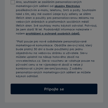
Ano, souhlasím se zasíláním personalizovaných
mail
marketingových sdělení od
skupiny Electrolux
prostřednictvím e-mailu, telefonu, SMS a pošty. Souhlasím
také s tím, aby mé osobní údaje byly sdíleny se sítěmi
třetích stran a použity pro personalizovanou reklamu na
webových stránkách a platformách sociálních médií
třetích stran. Své souhlasy mohu kdykoli odvolat. Potvrzuji,
že jsem starší 18 let. Podrobnější informace naleznete v
našem
prohlášení o ochraně osobních údajů.
*Platí pouze pro nové odběratele personalizované
marketingové komunikace. Obdržíte slevový kód, který
bude platný 30 dní a bude použitelný pro jednu
objednávku na webovou stránku a uživatele. Slevu
můžete uplatnit na nákup hotového zboží na
www.electrolux.cz. Sleva voucheru se vztahuje pouze na
původní cenu a ne výprodejové zboží a nelze ji
kombinovat s jinými slevami/poukazy. Z odběru
personalizovaných marketingových sdělení se můžete
kdykoli odhlásit.
Připojte se