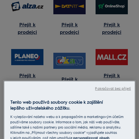
Přejít k
Přejít k
Přejít k
prodejci
prodejci
prodejci
Přejít k
Přejít k
Přejít k
prodejci
prodejci
prodejci
Pokračovat bez přijetí
Tento web používá soubory cookie k zajištění
lepšího uživatelského zážitku.
K vylepšování našeho webu a k propagačním a marketingovým účelům
používáme soubory cookie. Informace o tom, jak náš web používáte,
sdílíme také s našimi partnery pro sociální média, reklamu a analytiku.
Přejít k
Kliknutím na „Přijmout všechny soubory cookie“ vyjadřujete souhlas
Přejít k
Přejít k
prodejci
s jejich používáním, což nám umožňuje
personalizovat obsah
,