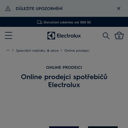
DŮLEŽITÉ UPOZORNĚNÍ
Doručení zdarma od 500 Kč
Instalace
Vyhledat
0
Menu
Speciální nabídky & akce
Online prodejci
ONLINE PRODEJCI
Online prodejci spotřebičů
Electrolux