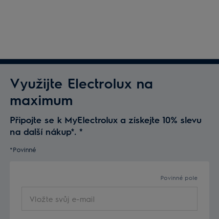
Využijte Electrolux na
maximum
Připojte se k MyElectrolux a získejte 10% slevu
na další nákup*.
*
*Povinné
Povinné pole
Vložte
svůj
e-