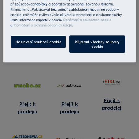
prodejci
prodejci
přizpůsobovat
nabídky
a zobrazovat personalizovanou reklamu.
Kliknutím na „Pokračovat bez přijetí“ zablokujete nepovinné soubory
cookie, což může ovlivnit vaše uživatelské prostředí a dostupné služby.
Další informace najdete v našem
Oznámení o souborech cookie
a
Prohlášení o ochraně osobních údajů
.
Nastavení souborů cookie
Přijmout všechny soubory
Přejít k
cookie
Přejít k
Přejít k
prodejci
prodejci
prodejci
Přejít k
Přejít k
Přejít k
prodejci
prodejci
prodejci