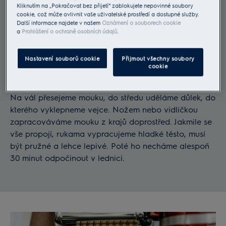
Kliknutím na „Pokračovat bez přijetí“ zablokujete nepovinné soubory
cookie, což může ovlivnit vaše uživatelské prostředí a dostupné služby.
Další informace najdete v našem
Oznámení o souborech cookie
a
Prohlášení o ochraně osobních údajů
.
Nastavení souborů cookie
Přijmout všechny soubory
cookie
1/ Připravte si těsto
Na vál přesejeme mouku, do středu uděláme důlek, do
kterého vyklepneme vejce. Nožem nebo vidličkou
zapracováváme mouku z krajů doprostřed. Jakmile se
vše propojí, rukama vypracujeme hladké těsto, musí
být pružné a lehce lepivé. Poté ho necháme alespoň
30 minut odpočinout v lednici.