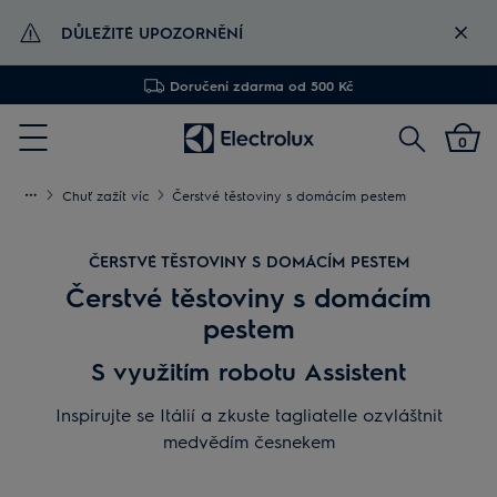
DŮLEŽITÉ UPOZORNĚNÍ
Doručení zdarma od 500 Kč
Vyhledat
0
Menu
Chuť zažít víc
Čerstvé těstoviny s domácím pestem
ČERSTVÉ TĚSTOVINY S DOMÁCÍM PESTEM
Čerstvé těstoviny s domácím
pestem
S využitím robotu Assistent
Inspirujte se Itálií a zkuste tagliatelle ozvláštnit
medvědím česnekem