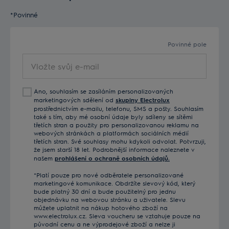
*Povinné
Povinné pole
Vložte
svůj
e-
Ano, souhlasím se zasíláním personalizovaných
mail
marketingových sdělení od
skupiny Electrolux
prostřednictvím e-mailu, telefonu, SMS a pošty. Souhlasím
také s tím, aby mé osobní údaje byly sdíleny se sítěmi
třetích stran a použity pro personalizovanou reklamu na
webových stránkách a platformách sociálních médií
třetích stran. Své souhlasy mohu kdykoli odvolat. Potvrzuji,
že jsem starší 18 let. Podrobnější informace naleznete v
našem
prohlášení o ochraně osobních údajů.
*Platí pouze pro nové odběratele personalizované
marketingové komunikace. Obdržíte slevový kód, který
bude platný 30 dní a bude použitelný pro jednu
objednávku na webovou stránku a uživatele. Slevu
můžete uplatnit na nákup hotového zboží na
www.electrolux.cz. Sleva voucheru se vztahuje pouze na
původní cenu a ne výprodejové zboží a nelze ji