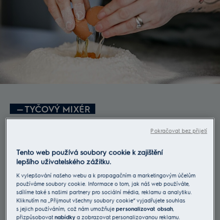
—
TYČOVÝ MIXÉR
Pokračovat bez přijetí
Zvolte správnou rychlost a užívejte si pohodlné
mixování bez ohledu na strukturu ingrediencí.
Tento web používá soubory cookie k zajištění
lepšího uživatelského zážitku.
K vylepšování našeho webu a k propagačním a marketingovým účelům
používáme soubory cookie. Informace o tom, jak náš web používáte,
sdílíme také s našimi partnery pro sociální média, reklamu a analytiku.
Kliknutím na „Přijmout všechny soubory cookie“ vyjadřujete souhlas
s jejich používáním, což nám umožňuje
personalizovat obsah
,
přizpůsobovat
nabídky
a zobrazovat personalizovanou reklamu.