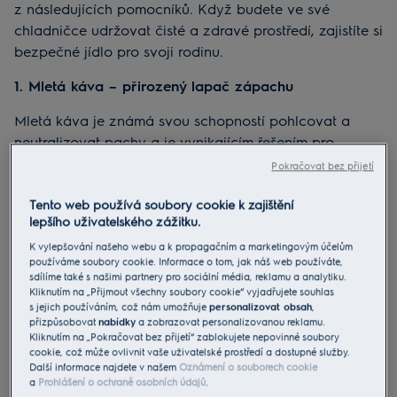
z následujících pomocníků. Když budete ve své
chladničce udržovat čisté a zdravé prostředí, zajistíte si
bezpečné jídlo pro svoji rodinu.
1. Mletá káva – přirozený lapač zápachu
Mletá káva je známá svou schopností pohlcovat a
neutralizovat pachy a je vynikajícím řešením pro
odstranění pachů z chladniček. Mletou kávu jednoduše
Pokračovat bez přijetí
nasypte na talíř a vložte ji na 24 hodin do chladničky,
Tento web používá soubory cookie k zajištění
abyste pachy účinně odstranili.
lepšího uživatelského zážitku.
Kávovou sedlinu můžete poté znovu použít jako
K vylepšování našeho webu a k propagačním a marketingovým účelům
přírodní hnojivo pro domácí rostliny.
používáme soubory cookie. Informace o tom, jak náš web používáte,
sdílíme také s našimi partnery pro sociální média, reklamu a analytiku.
Kliknutím na „Přijmout všechny soubory cookie“ vyjadřujete souhlas
2. Technika použitých čajových sáčků
s jejich používáním, což nám umožňuje
personalizovat obsah
,
přizpůsobovat
nabídky
a zobrazovat personalizovanou reklamu.
Použité čajové sáčky mohou být při odstraňování
Kliknutím na „Pokračovat bez přijetí“ zablokujete nepovinné soubory
zápachu z chladničky překvapivě účinné. Položte je v
cookie, což může ovlivnit vaše uživatelské prostředí a dostupné služby.
Další informace najdete v našem
Oznámení o souborech cookie
malé misce do chladničky. Čajové lístky pohlcují a
a
Prohlášení o ochraně osobních údajů
.
neutralizují pachy a zanechávají v chladničce svěží