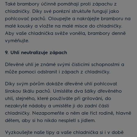
Také brambory účinně pomáhají proti zápachu z
chladničky. Díky své porézní struktuře fungují jako
pohlcovač pachů. Oloupejte a nakrájejte bramboru na
malé kousky a vložte na malé misce do chladničky.
Aby vaše chladnička svěže voněla, brambory denně
vyměňujte.
9. Uhlí neutralizuje zápach
Dřevěné uhlí je známé svými čisticími schopnostmi a
může pomoci odstranit i zápach z chladničky.
Díky svým pórům dokáže dřevěné uhlí pohlcovat
širokou škálu pachů. Umístěte dva šálky dřevěného
uhlí, stejného, které používáte při grilování, do
nezakryté nádoby a umístěte ji do zadní části
chladničky. Nezapomeňte o něm ale říct rodině, hlavně
dětem, aby si ho nikdo nespletl s jídlem.
Vyzkoušejte naše tipy a vaše chladnička si i v době