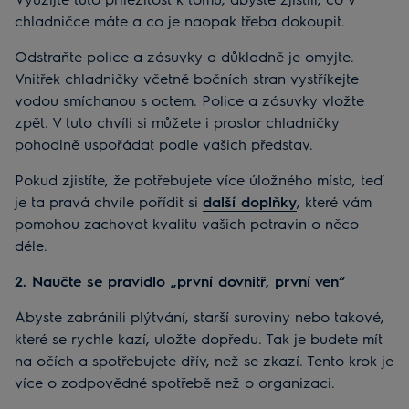
chladničce máte a co je naopak třeba dokoupit.
Odstraňte police a zásuvky a důkladně je omyjte.
Vnitřek chladničky včetně bočních stran vystříkejte
vodou smíchanou s octem. Police a zásuvky vložte
zpět. V tuto chvíli si můžete i prostor chladničky
pohodlně uspořádat podle vašich představ.
Pokud zjistíte, že potřebujete více úložného místa, teď
je ta pravá chvíle pořídit si
další doplňky
, které vám
pomohou zachovat kvalitu vašich potravin o něco
déle.
2. Naučte se pravidlo „první dovnitř, první ven“
Abyste zabránili plýtvání, starší suroviny nebo takové,
které se rychle kazí, uložte dopředu. Tak je budete mít
na očích a spotřebujete dřív, než se zkazí. Tento krok je
více o zodpovědné spotřebě než o organizaci.