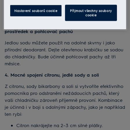
vůni. Chcete-li prodloužit účinek, vyměňujte čajové
Nastavení souborů cookie
Přijmout všechny soubory
sáčky každých několik dní.
cookie
3. Soda bikarbona, všestranný přírodní čisticí
prostředek a pohlcovač pachů
Jedlou sodu můžete použít na odolné skvrny i jako
přírodní deodorant. Dejte otevřenou krabičku se sodou
do chladničky. Bude účinně pohlcovat pachy až tři
měsíce.
4. Mocné spojení citronu, jedlé sody a soli
Z citronu, sody bikarbony a soli si vytvoříte efektivního
pomocníka pro odstranění nežádoucích pachů, který
vaši chladničku zároveň příjemně provoní. Kombinace
je účinná i v boji s odolnými zápachy, jako je například
ten rybí:
Citron nakrájejte na 2–3 cm silné plátky.