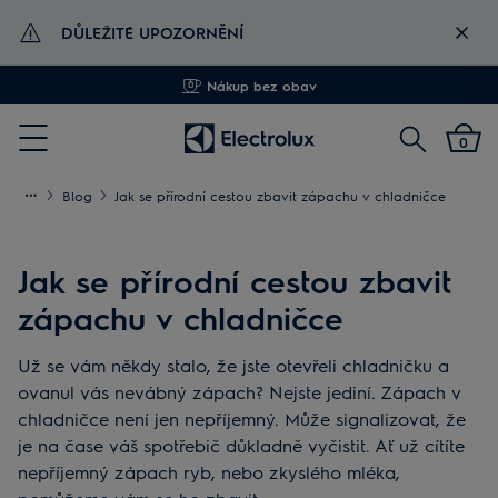
DŮLEŽITÉ UPOZORNĚNÍ
Doručení zdarma od 500 Kč
Vyhledat
0
Menu
Blog
Jak se přírodní cestou zbavit zápachu v chladničce
Jak se přírodní cestou zbavit
zápachu v chladničce
Už se vám někdy stalo, že jste otevřeli chladničku a
ovanul vás nevábný zápach? Nejste jediní. Zápach v
chladničce není jen nepříjemný. Může signalizovat, že
je na čase váš spotřebič důkladně vyčistit. Ať už cítíte
nepříjemný zápach ryb, nebo zkyslého mléka,