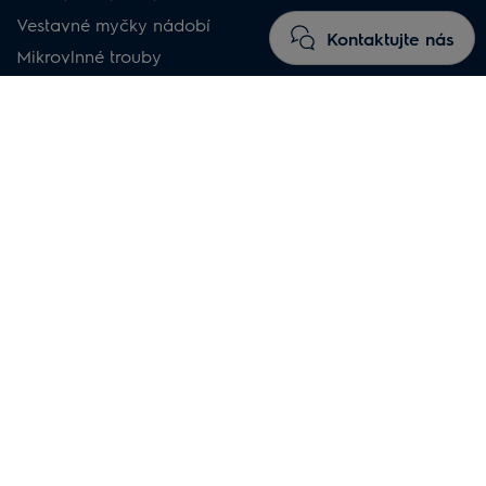
Vestavné myčky nádobí
Kontaktujte nás
Mikrovlnné trouby
Pračky hluboké předem plněné
Sušičky s tepelným čerpadlem
Vysavače
Horkovzdušné fritézy
Čističky vzduchu
Průvodce nákupem
Nechte se inspirovat
Nákup na electrolux.cz
Nákup bez obav
Doprava a služby
Často kladené dotazy