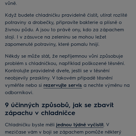
vůně.
Když budete chladničku pravidelně čistit, utírat rozlité
potraviny a drobečky, připravíte bakterie a plísně o
živnou půdu. A jsou to právě ony, kdo za zápachem
stojí. I v zásuvce na zeleninu se mohou ležet
zapomenuté potraviny, které pomalu hnijí.
Někdy se může stát, že nepříjemnou vůni způsobuje
problém s chladničkou, například poškozené těsnění.
Kontrolujte pravidelně dveře, jestli se v těsnění
neobjevily praskliny. V takovém případě těsnění
vyměňte nebo si
rezervujte servis
a nechte výměnu na
odborníkovi.
9 účinných způsobů, jak se zbavit
zápachu v chladničce
Chladničku byste měli
jednou týdně vyčistit
. V
mezičase vám v boji se zápachem pomůže některý