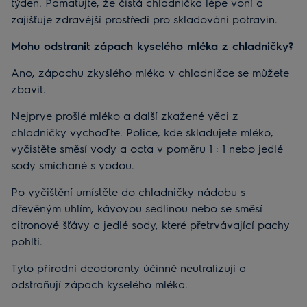
týden. Pamatujte, že čistá chladnička lépe voní a
zajišťuje zdravější prostředí pro skladování potravin.
Mohu odstranit zápach kyselého mléka z chladničky?
Ano, zápachu zkyslého mléka v chladničce se můžete
zbavit.
Nejprve prošlé mléko a další zkažené věci z
chladničky vychoďte. Police, kde skladujete mléko,
vyčistěte směsí vody a octa v poměru 1 : 1 nebo jedlé
sody smíchané s vodou.
Po vyčištění umístěte do chladničky nádobu s
dřevěným uhlím, kávovou sedlinou nebo se směsí
citronové šťávy a jedlé sody, které přetrvávající pachy
pohltí.
Tyto přírodní deodoranty účinně neutralizují a
odstraňují zápach kyselého mléka.