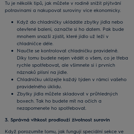
Tu je několik tipů, jak můžete v rodině snížit plýtvání
potravinami a nakupovat suroviny více ekonomicky.
Když do chladničky ukládáte zbytky jídla nebo
otevřené balení, označte si ho datem. Pak bude
mnohem snazší zjistit, které jídlo už leží v
chladničce déle.
Naučte se kontrolovat chladničku pravidelně.
Díky tomu budete nejen vědět o všem, co je třeba
rychle spotřebovat, ale všimnete si i prvních
náznaků plísní na jídle.
Chladničku uklízejte každý týden v rámci vašeho
pravidelného úklidu.
Zbytky jídla můžete skladovat v průhledných
boxech. Tak ho budete mít na očích a
nezapomenete ho spotřebovat.
3. Správná vlhkost prodlouží životnost surovin
Když porozumíte tomu, jak fungují speciální sekce ve