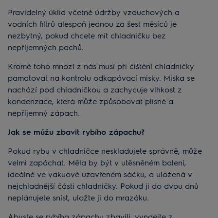
Pravidelný úklid včetně údržby vzduchových a
vodních filtrů alespoň jednou za šest měsíců je
nezbytný, pokud chcete mít chladničku bez
nepříjemných pachů.
Kromě toho mnozí z nás musí při čištění chladničky
pamatovat na kontrolu odkapávací misky. Miska se
nachází pod chladničkou a zachycuje vlhkost z
kondenzace, která může způsobovat plísně a
nepříjemný zápach.
Jak se můžu zbavit rybího zápachu?
Pokud rybu v chladničce neskladujete správně, může
velmi zapáchat. Měla by být v utěsněném balení,
ideálně ve vakuově uzavřeném sáčku, a uložená v
nejchladnější části chladničky. Pokud ji do dvou dnů
neplánujete sníst, uložte ji do mrazáku.
Abyste se rybího zápachu zbavili, vyndejte z