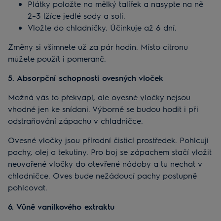
Plátky položte na mělký talířek a nasypte na ně
2–3 lžíce jedlé sody a soli.
Vložte do chladničky. Účinkuje až 6 dní.
Změny si všimnete už za pár hodin. Místo citronu
můžete použít i pomeranč.
5. Absorpční schopnosti ovesných vloček
Možná vás to překvapí, ale ovesné vločky nejsou
vhodné jen ke snídani. Výborně se budou hodit i při
odstraňování zápachu v chladničce.
Ovesné vločky jsou přírodní čisticí prostředek. Pohlcují
pachy, olej a tekutiny. Pro boj se zápachem stačí vložit
neuvařené vločky do otevřené nádoby a tu nechat v
chladničce. Oves bude nežádoucí pachy postupně
pohlcovat.
6. Vůně vanilkového extraktu