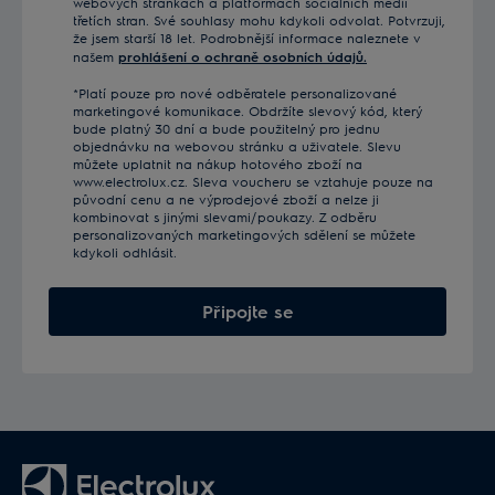
webových stránkách a platformách sociálních médií
třetích stran. Své souhlasy mohu kdykoli odvolat. Potvrzuji,
že jsem starší 18 let. Podrobnější informace naleznete v
našem
prohlášení o ochraně osobních údajů.
*Platí pouze pro nové odběratele personalizované
marketingové komunikace. Obdržíte slevový kód, který
bude platný 30 dní a bude použitelný pro jednu
objednávku na webovou stránku a uživatele. Slevu
můžete uplatnit na nákup hotového zboží na
www.electrolux.cz. Sleva voucheru se vztahuje pouze na
původní cenu a ne výprodejové zboží a nelze ji
kombinovat s jinými slevami/poukazy. Z odběru
personalizovaných marketingových sdělení se můžete
kdykoli odhlásit.
Připojte se