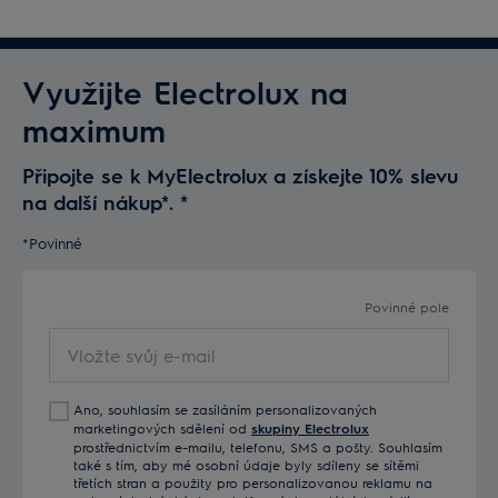
Využijte Electrolux na
maximum
Připojte se k MyElectrolux a získejte 10% slevu
na další nákup*.
*
*Povinné
Povinné pole
Vložte
svůj
e-
Ano, souhlasím se zasíláním personalizovaných
mail
marketingových sdělení od
skupiny Electrolux
prostřednictvím e-mailu, telefonu, SMS a pošty. Souhlasím
také s tím, aby mé osobní údaje byly sdíleny se sítěmi
třetích stran a použity pro personalizovanou reklamu na