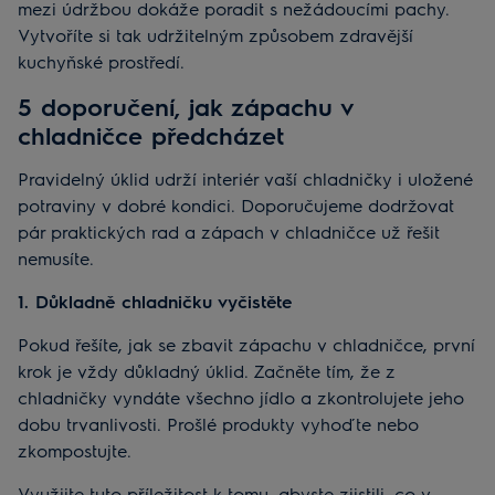
mezi údržbou dokáže poradit s nežádoucími pachy.
Vytvoříte si tak udržitelným způsobem zdravější
kuchyňské prostředí.
5 doporučení, jak zápachu v
chladničce předcházet
Pravidelný úklid udrží interiér vaší chladničky i uložené
potraviny v dobré kondici. Doporučujeme dodržovat
pár praktických rad a zápach v chladničce už řešit
nemusíte.
1. Důkladně chladničku vyčistěte
Pokud řešíte, jak se zbavit zápachu v chladničce, první
krok je vždy důkladný úklid. Začněte tím, že z
chladničky vyndáte všechno jídlo a zkontrolujete jeho
dobu trvanlivosti. Prošlé produkty vyhoďte nebo
zkompostujte.
Využijte tuto příležitost k tomu, abyste zjistili, co v