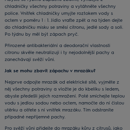
chladničky všechny potraviny a vytáhněte všechny
police. Vnitřek chladničky umyjte roztokem vody s
octem v poměru 1 : 1. Jídlo vraťte zpět a na týden dejte
do chladničku misku se směsí citronu, jedlé sody a soli.
Po týdnu by měl být zápach pryč.
Přirozené antibakteriální a deodorační vlastnosti
citronu skvěle neutralizují i ty nejodolnější pachy a
zanechávají svěží vůni.
Jak se mohu zbavit zápachu v mrazáku?
Nejprve odpojte mrazák od elektrické sítě, vyjměte z
něj všechny potraviny a vložte je do kbelíku s ledem,
abyste předešli jejich rozmražení. Poté smíchejte teplou
vodu s jedlou sodou nebo octem, namočte do ní čistou
utěrku a otřete s ní vnitřek mrazáku. Tím odstraníte
případné nepříjemné pachy.
Pro svěží vůni přidejte do mrazáku kůru z citrusů, jako