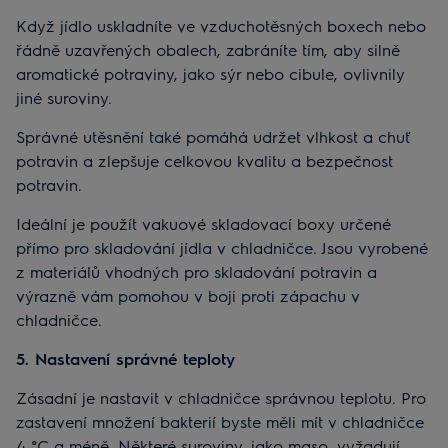
Když jídlo uskladníte ve vzduchotěsných boxech nebo
řádně uzavřených obalech, zabráníte tím, aby silně
aromatické potraviny, jako sýr nebo cibule, ovlivnily
jiné suroviny.
Správné utěsnění také pomáhá udržet vlhkost a chuť
potravin a zlepšuje celkovou kvalitu a bezpečnost
potravin.
Ideální je použít vakuové skladovací boxy určené
přímo pro skladování jídla v chladničce. Jsou vyrobené
z materiálů vhodných pro skladování potravin a
výrazně vám pomohou v boji proti zápachu v
chladničce.
5. Nastavení správné teploty
Zásadní je nastavit v chladničce správnou teplotu. Pro
zastavení množení bakterií byste měli mít v chladničce
4 °C a méně. Některé suroviny, jako maso, vyžadují