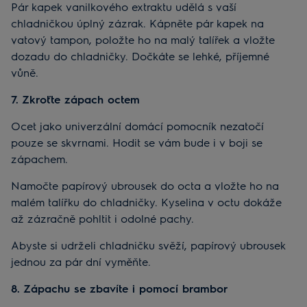
Pár kapek vanilkového extraktu udělá s vaší
chladničkou úplný zázrak. Kápněte pár kapek na
vatový tampon, položte ho na malý talířek a vložte
dozadu do chladničky. Dočkáte se lehké, příjemné
vůně.
7. Zkroťte zápach octem
Ocet jako univerzální domácí pomocník nezatočí
pouze se skvrnami. Hodit se vám bude i v boji se
zápachem.
Namočte papírový ubrousek do octa a vložte ho na
malém talířku do chladničky. Kyselina v octu dokáže
až zázračně pohltit i odolné pachy.
Abyste si udrželi chladničku svěží, papírový ubrousek
jednou za pár dní vyměňte.
8. Zápachu se zbavíte i pomocí brambor