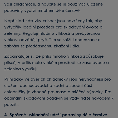
vaší chladničce, a naučíte se je používat, uložené
potraviny vydrží mnohem déle čerstvé.
Například zásuvky crisper jsou navrženy tak, aby
vytvořily ideální prostředí pro skladování ovoce a
zeleniny. Regulují hladinu vlhkosti a přebytečnou
vlhkost odvádějí pryč. Tím se sníží kondenzace a
zabrání se předčasnému zkažení jídla.
Zapamatujte si, že příliš mnoho vlhkosti způsobuje
plíseň, v příliš málo vlhkém prostředí se zase ovoce a
zelenina vysušují.
Přihrádky ve dveřích chladničky jsou nejvhodnější pro
uložení dochucovadel a zadní a spodní část
chladničky je vhodná pro maso a mléčné výrobky. Pro
optimální skladování potravin se vždy řiďte návodem k
použití.
4. Správné uskladnění udrží potraviny déle čerstvé