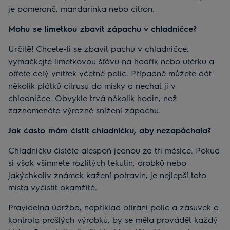
je pomeranč, mandarinka nebo citron.
Mohu se limetkou zbavit zápachu v chladničce?
Určitě! Chcete-li se zbavit pachů v chladničce,
vymačkejte limetkovou šťávu na hadřík nebo utěrku a
otřete celý vnitřek včetně polic. Případně můžete dát
několik plátků citrusu do misky a nechat ji v
chladničce. Obvykle trvá několik hodin, než
zaznamenáte výrazné snížení zápachu.
Jak často mám čistit chladničku, aby nezapáchala?
Chladničku čistěte alespoň jednou za tři měsíce. Pokud
si však všimnete rozlitých tekutin, drobků nebo
jakýchkoliv známek kažení potravin, je nejlepší tato
místa vyčistit okamžitě.
Pravidelná údržba, například otírání polic a zásuvek a
kontrola prošlých výrobků, by se měla provádět každý