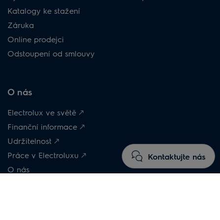
Katalogy ke stažení
Záruka
Online prodejci
Odstoupení od smlouvy
O nás
Electrolux ve světě 🡕
Finanční informace 🡕
Udržitelnost 🡕
Práce v Electroluxu 🡕
Kontaktujte nás
O nás
Electrolux pomáhá