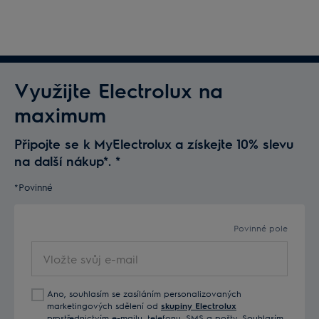
Využijte Electrolux na
maximum
Připojte se k MyElectrolux a získejte 10% slevu
na další nákup*.
*
*Povinné
Povinné pole
Vložte
svůj
e-
Ano, souhlasím se zasíláním personalizovaných
mail
marketingových sdělení od
skupiny Electrolux
prostřednictvím e-mailu, telefonu, SMS a pošty. Souhlasím