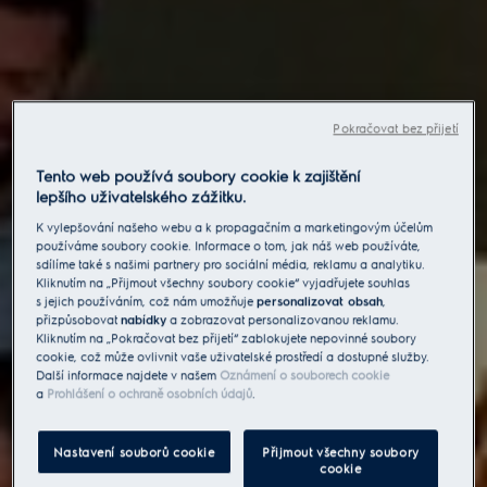
Pokračovat bez přijetí
Tento web používá soubory cookie k zajištění
lepšího uživatelského zážitku.
K vylepšování našeho webu a k propagačním a marketingovým účelům
používáme soubory cookie. Informace o tom, jak náš web používáte,
sdílíme také s našimi partnery pro sociální média, reklamu a analytiku.
Kliknutím na „Přijmout všechny soubory cookie“ vyjadřujete souhlas
s jejich používáním, což nám umožňuje
personalizovat obsah
,
přizpůsobovat
nabídky
a zobrazovat personalizovanou reklamu.
Kliknutím na „Pokračovat bez přijetí“ zablokujete nepovinné soubory
cookie, což může ovlivnit vaše uživatelské prostředí a dostupné služby.
Další informace najdete v našem
Oznámení o souborech cookie
a
Prohlášení o ochraně osobních údajů
.
Nastavení souborů cookie
Přijmout všechny soubory
cookie