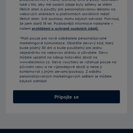
také s tím, aby mé osobní údaje byly sdíleny se sítěmi
třetích stran a použity pro personalizovanou reklamu na
webových stránkách a platformách sociálních médií
třetích stran. Své souhlasy mohu kdykoli odvolat. Potvrzuji,
že jsem starší 18 let. Podrobnější informace naleznete v
našem
prohlášení o ochraně osobních údajů.
*Platí pouze pro nové odběratele personalizované
marketingové komunikace. Obdržíte slevový kód, který
bude platný 30 dní a bude použitelný pro jednu
objednávku na webovou stránku a uživatele. Slevu
můžete uplatnit na nákup hotového zboží na
www.electrolux.cz. Sleva voucheru se vztahuje pouze na
původní cenu a ne výprodejové zboží a nelze ji
kombinovat s jinými slevami/poukazy. Z odběru
personalizovaných marketingových sdělení se můžete
kdykoli odhlásit.
Připojte se