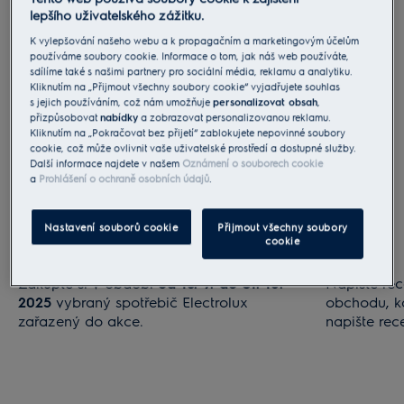
hodnoty poukazu naleznete zde
.
lepšího uživatelského zážitku.
K vylepšování našeho webu a k propagačním a marketingovým účelům
používáme soubory cookie. Informace o tom, jak náš web používáte,
sdílíme také s našimi partnery pro sociální média, reklamu a analytiku.
Kliknutím na „Přijmout všechny soubory cookie“ vyjadřujete souhlas
s jejich používáním, což nám umožňuje
personalizovat obsah
,
přizpůsobovat
nabídky
a zobrazovat personalizovanou reklamu.
Kliknutím na „Pokračovat bez přijetí“ zablokujete nepovinné soubory
cookie, což může ovlivnit vaše uživatelské prostředí a dostupné služby.
Další informace najdete v našem
Oznámení o souborech cookie
a
Prohlášení o ochraně osobních údajů
.
Nastavení souborů cookie
Přijmout všechny soubory
cookie
Nákup
Recenze
Zakupte si v období
od 16. 9. do 31. 10.
Napište rec
2025
vybraný spotřebič Electrolux
obchodu, kd
zařazený do akce.
napište rec