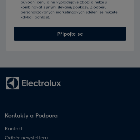
původní cenu a ne výprodejové zboží a nelze ji
kombinovat s jinými slevami/poukazy. Z odběru
personalizovaných marketingových sdělení se můžete
kdykoli odhlásit.
Připojte se
Kontakty a Podpora
Kontakt
Odběr newsletteru