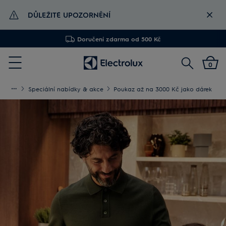
DŮLEŽITÉ UPOZORNĚNÍ
Doručení zdarma od 500 Kč
Vyhledat
0
Menu
Speciální nabídky & akce
Poukaz až na 3000 Kč jako dárek