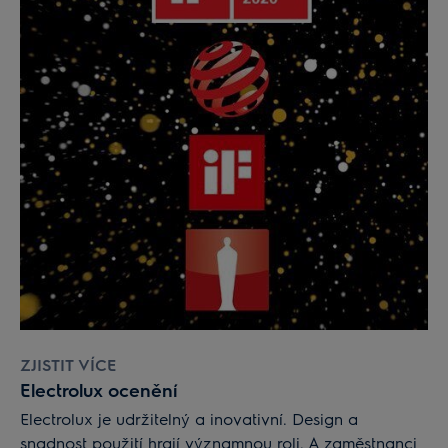
ZJISTIT VÍCE
Electrolux ocenění
Electrolux je udržitelný a inovativní. Design a
snadnost použití hrají významnou roli. A zaměstnanci