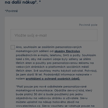
na další nákup*.
*
*Povinné
Povinné pole
Vložte
svůj
e-
Ano, souhlasím se zasíláním personalizovaných
mail
marketingových sdělení od
skupiny Electrolux
prostřednictvím e-mailu, telefonu, SMS a pošty. Souhlasím
také s tím, aby mé osobní údaje byly sdíleny se sítěmi
třetích stran a použity pro personalizovanou reklamu na
webových stránkách a platformách sociálních médií
třetích stran. Své souhlasy mohu kdykoli odvolat. Potvrzuji,
že jsem starší 18 let. Podrobnější informace naleznete v
našem
prohlášení o ochraně osobních údajů.
*Platí pouze pro nové odběratele personalizované
marketingové komunikace. Obdržíte slevový kód, který
bude platný 30 dní a bude použitelný pro jednu
objednávku na webovou stránku a uživatele. Slevu
můžete uplatnit na nákup hotového zboží na
www.electrolux.cz. Sleva voucheru se vztahuje pouze na