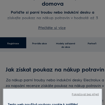
domova
Pořiďte si parní troubu nebo indukční desku a
získejte poukaz na nákup potravin v hodnotě až 3
000 Kč v online supermarketu Rohlik.cz.
Přečtěte si více
Akce
skončila
31. 10. 2025
. Zakoupený spotřebič je
možné registrovat do 14. 11. 2025.
Registrace
Pravidla akce
Modely zařazené
Partneři
do akce
Jak získat poukaz na nákup potravin
Za nákup parní trouby nebo indukční desky Electrolux a
za napsání recenze získáte poukaz na nákup potravin v
online supermarketu
Rohlik.cz
.
Pokračovat bez přijetí
Seznam modelů zařazených do akce včetně příslušné
Tento web používá soubory cookie k zajištění