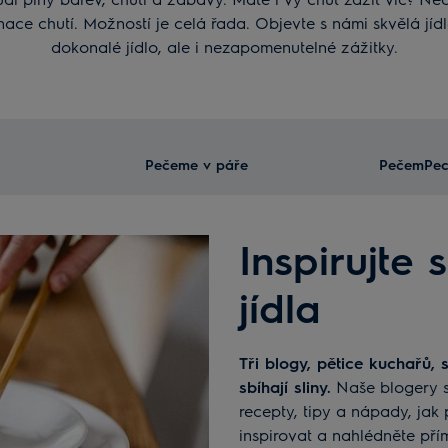
ace chutí. Možností je celá řada. Objevte s námi skvělá jídl
dokonalé jídlo, ale i nezapomenutelné zážitky.
Pečeme v páře
PečemPec
Inspirujte 
jídla
Tři blogy, pětice kuchařů, stovky receptů a tisíce fotek, nad kterými se
sbíhají sliny.
Naše blogery spo
recepty, tipy a nápady, jak
inspirovat a nahlédněte pří