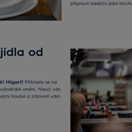
připravit tradiční jídla troch
jídla od
iří Hilgart?
Přihlaste se na
kulinářské umění. Naučí vás
 parní troubě a zároveň vám