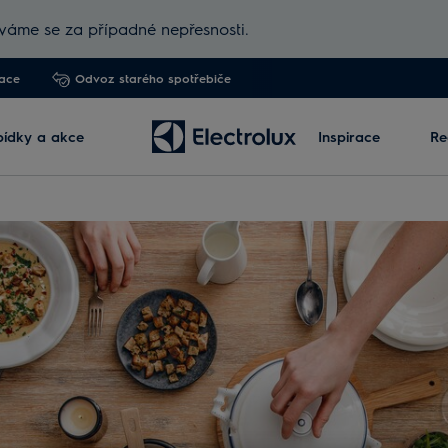
áme se za případné nepřesnosti.
lace
Odvoz starého spotřebiče
ídky a akce
Inspirace
Re