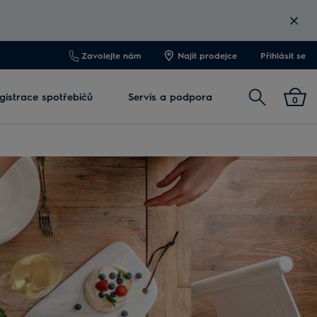
Zavolejte nám
Najít prodejce
Přihlásit se
Vyhledat
gistrace spotřebičů
Servis a podpora
0