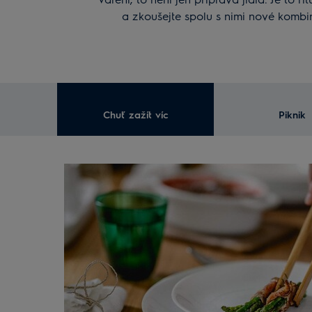
a zkoušejte spolu s nimi nové kombin
Chuť zažít víc
Piknik