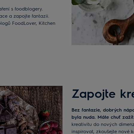
aření s foodblogery.
ce a zapojte fantazii.
blogů FoodLover, Kitchen
Zapojte kre
Bez fantazie, dobrých nápadů a odvahy experimentovat by v kuchyni
byla nuda. Máte chuť zažít
kreativitu do nových dimen
inspirovat, zkoušejte nové 