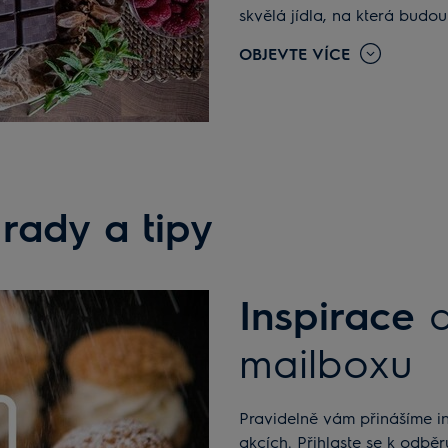
skvělá jídla, na která budo
OBJEVTE VÍCE
rady a tipy
Inspirace
mailboxu
Pravidelně vám přinášíme informace o novinkách, soutěžích i probíhajících
akcích. Přihlaste se k odbě