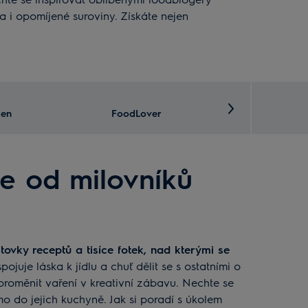
a i opomíjené suroviny. Získáte nejen
en
FoodLover
Slepičárna
se od milovníků
juje láska k jídlu a chuť dělit se s ostatními o
 proměnit vaření v kreativní zábavu. Nechte se
mo do jejich kuchyně. Jak si poradí s úkolem