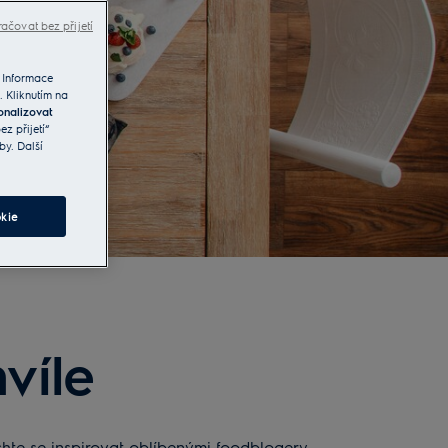
ačovat bez přijetí
 Informace
. Kliknutím na
onalizovat
z přijetí“
by. Další
kie
víle
Nechte se inspirovat oblíbenými foodblogery