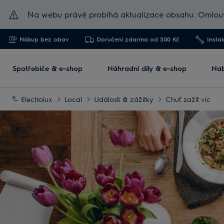
Na webu právě probíhá aktualizace obsahu. Omlouv
Nákup bez obav
Doručení zdarma od 500 Kč
Insta
Spotřebiče & e-shop
Náhradní díly & e-shop
Nab
Electrolux
Local
Události & zážitky
Chuť zažít víc