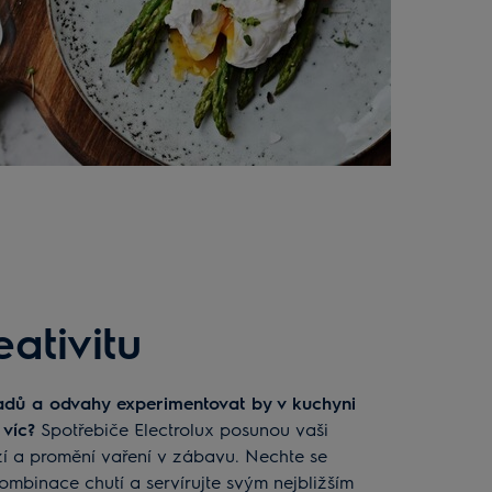
ativitu
 víc?
Spotřebiče Electrolux posunou vaši
zí a promění vaření v zábavu. Nechte se
kombinace chutí a servírujte svým nejbližším