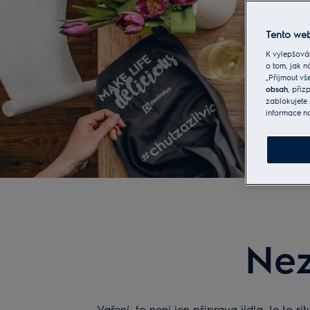
Tento web
K vylepšová
o tom, jak n
„Přijmout vš
obsah
, při
zablokujete 
informace n
Nez
Vaření, to není jen příprava jídla. Je to 